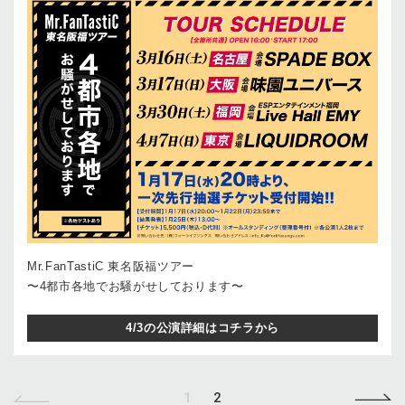
Mr.FanTastiC 東名阪福ツアー
〜4都市各地でお騒がせしております〜
4/3の公演詳細はコチラから
1
2