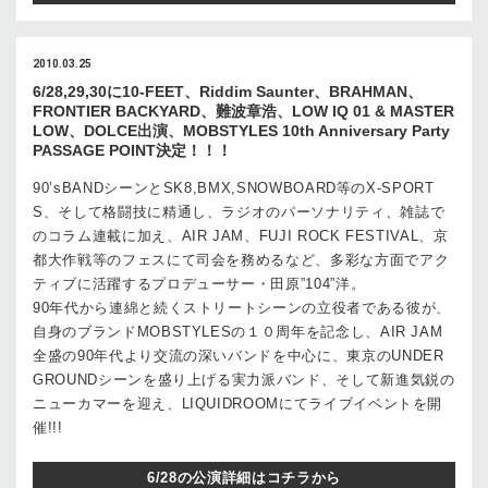
2010.03.25
6/28,29,30に10-FEET、Riddim Saunter、BRAHMAN、
FRONTIER BACKYARD、難波章浩、LOW IQ 01 & MASTER
LOW、DOLCE出演、MOBSTYLES 10th Anniversary Party
PASSAGE POINT決定！！！
90’sBANDシーンとSK8,BMX,SNOWBOARD等のX-SPORT
S、そして格闘技に精通し、ラジオのパーソナリティ、雑誌で
のコラム連載に加え、AIR JAM、FUJI ROCK FESTIVAL、京
都大作戦等のフェスにて司会を務めるなど、多彩な方面でアク
ティブに活躍するプロデューサー・田原”104”洋。
90年代から連綿と続くストリートシーンの立役者である彼が、
自身のブランドMOBSTYLESの１０周年を記念し、AIR JAM
全盛の90年代より交流の深いバンドを中心に、東京のUNDER
GROUNDシーンを盛り上げる実力派バンド、そして新進気鋭の
ニューカマーを迎え、LIQUIDROOMにてライブイベントを開
催!!!
6/28の公演詳細はコチラから