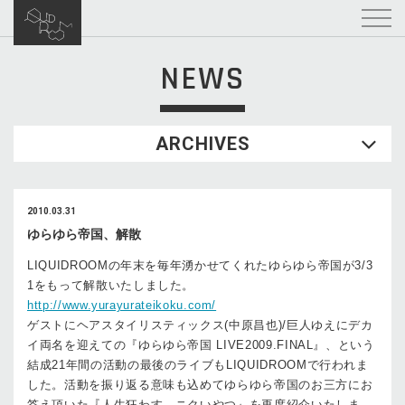
NEWS
ARCHIVES
2010.03.31
ゆらゆら帝国、解散
LIQUIDROOMの年末を毎年湧かせてくれたゆらゆら帝国が3/3
1をもって解散いたしました。
http://www.yurayurateikoku.com/
ゲストにヘアスタイリスティックス(中原昌也)/巨人ゆえにデカ
イ両名を迎えての『ゆらゆら帝国 LIVE2009.FINAL』、という
結成21年間の活動の最後のライブもLIQUIDROOMで行われま
した。活動を振り返る意味も込めてゆらゆら帝国のお三方にお
答え頂いた『人生狂わす、ニクいやつ』を再度紹介いたしま