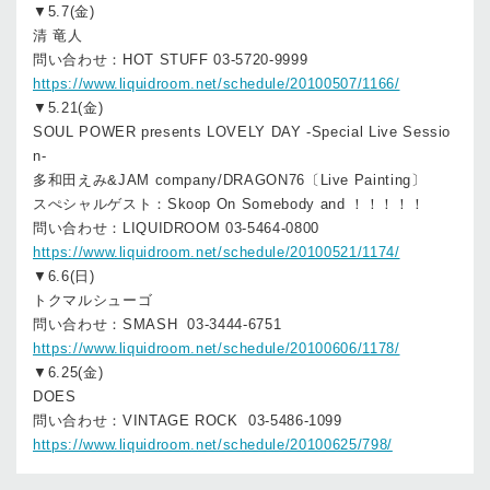
▼5.7(金)
清 竜人
問い合わせ：HOT STUFF 03-5720-9999
https://www.liquidroom.net/schedule/20100507/1166/
▼5.21(金)
SOUL POWER presents LOVELY DAY -Special Live Sessio
n-
多和田えみ&JAM company/DRAGON76〔Live Painting〕
スぺシャルゲスト：Skoop On Somebody and ！！！！！
問い合わせ：LIQUIDROOM 03-5464-0800
https://www.liquidroom.net/schedule/20100521/1174/
▼6.6(日)
トクマルシューゴ
問い合わせ：SMASH 03-3444-6751
https://www.liquidroom.net/schedule/20100606/1178/
▼6.25(金)
DOES
問い合わせ：VINTAGE ROCK 03-5486-1099
https://www.liquidroom.net/schedule/20100625/798/