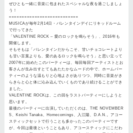
ぜひとも一緒に音楽に包まれたスペシャルな夜を過ごしましょ
う！
===========================
MUSICAが毎年2月14日・バレンタインデイにリキッドルーム
で行ってきた
「VALENTINE ROCK – 愛のロックを鳴らそう」、2016年も
開催します。
そもそもは「バレンタインだからこそ、甘いチョコレートより
も甘い言葉よりも、愛のあるロックを鳴らそう」と思い立って
2007年に始めたこのパーティーは、毎回毎回アーティストとお
客さんが生み出すとてもあたたかなムードの中で、ホームパー
ティーのような温もりと心地よさがありつつ、同時に音楽がき
らきらと心と体に沁み込んでいくものであり続けることができ
ました。
VALENTINE ROCKは、この回をラストパーティーにしようと
思います。
最後のパーティーに出演していただくのは、THE NOVEMBER
S、Keishi Tanaka、Homecomings、入江陽、D.A.N.。アコー
スティックセットで行うことも多かったこのパーティーです
が、今回は最後ということもあり、アコースティックにこだわ