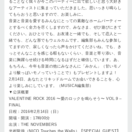
ることなく我々が今このパーティーに出て欲しいと思う大好き
なアーティストに集まっていただきました。思いっきり鳴らし
てもらおうと思いますので、お楽しみに。
音楽と音楽を愛するみんなにとっての素敵なホームパーティー
とするべく全力を尽くしますので、みなさま、ぜひ遊びにきて
ください。おひとりでも、お友達と一緒でも、そして恋人と一
緒でも、どんな形でもウェルカムです。編集部もみんな参加し
てますので、寂しくなったら声をかけてくださいね。でも、き
っとそんなことを感じる暇もないくらい、音楽と寄り添い、音
楽に胸躍らせ続ける時間になるはずだと確信しています。あ、
もちろん、今年も音楽の他にみなさんに「みかん」（甘いモノ
より酸っぱいモノっていうことで）もプレゼントしますよ！
2月14日、あなたとリキッドルームでお会いできることを、心
より楽しみにしています。（MUSICA編集部）
▼公演概要
VALENTINE ROCK 2016 〜愛のロックを鳴らそう〜 VOL.9 –
FINAL
日程：2016年2月14日（日）
開場・開演：17時00分
出演：THE NOVEMBERS
光村龍哉（NICO Touches the Walls）【SPECIAL GUEST】