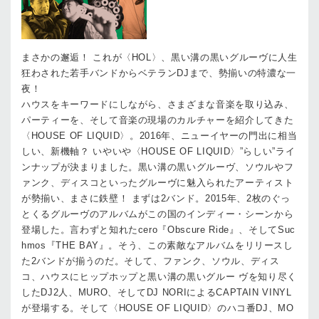
まさかの邂逅！ これが〈HOL〉、黒い溝の黒いグルーヴに人生
狂わされた若手バンドからベテランDJまで、勢揃いの特濃な一
夜！
ハウスをキーワードにしながら、さまざまな音楽を取り込み、
パーティーを、そして音楽の現場のカルチャーを紹介してきた
〈HOUSE OF LIQUID〉。2016年、ニューイヤーの門出に相当
しい、新機軸？ いやいや〈HOUSE OF LIQUID〉”らしい”ライ
ンナップが決まりました。黒い溝の黒いグルーヴ、ソウルやフ
ァンク、ディスコといったグルーヴに魅入られたアーティスト
が勢揃い、まさに鉄壁！ まずは2バンド。2015年、2枚のぐっ
とくるグルーヴのアルバムがこの国のインディー・シーンから
登場した。言わずと知れたcero『Obscure Ride』、そしてSuc
hmos『THE BAY』。そう、この素敵なアルバムをリリースし
た2バンドが揃うのだ。そして、ファンク、ソウル、ディス
コ、ハウスにヒップホップと黒い溝の黒いグルー ヴを知り尽く
したDJ2人、MURO、そしてDJ NORIによるCAPTAIN VINYL
が登場する。そして〈HOUSE OF LIQUID〉のハコ番DJ、MO