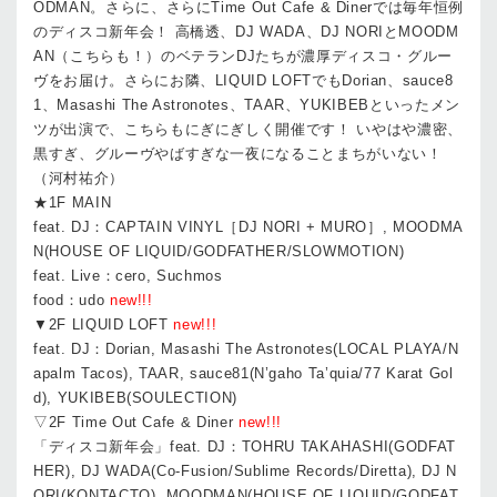
ODMAN。さらに、さらにTime Out Cafe & Dinerでは毎年恒例
のディスコ新年会！ 高橋透、DJ WADA、DJ NORIとMOODM
AN（こちらも！）のベテランDJたちが濃厚ディスコ・グルー
ヴをお届け。さらにお隣、LIQUID LOFTでもDorian、sauce8
1、Masashi The Astronotes、TAAR、YUKIBEBといったメン
ツが出演で、こちらもにぎにぎしく開催です！ いやはや濃密、
黒すぎ、グルーヴやばすぎな一夜になることまちがいない！
（河村祐介）
★1F MAIN
feat. DJ：CAPTAIN VINYL［DJ NORI + MURO］, MOODMA
N(HOUSE OF LIQUID/GODFATHER/SLOWMOTION)
feat. Live：cero, Suchmos
food：udo
new!!!
▼2F LIQUID LOFT
new!!!
feat. DJ：Dorian, Masashi The Astronotes(LOCAL PLAYA/N
apalm Tacos), TAAR, sauce81(N’gaho Ta’quia/77 Karat Gol
d), YUKIBEB(SOULECTION)
▽2F Time Out Cafe & Diner
new!!!
「ディスコ新年会」feat. DJ：TOHRU TAKAHASHI(GODFAT
HER), DJ WADA(Co-Fusion/Sublime Records/Diretta), DJ N
ORI(KONTACTO), MOODMAN(HOUSE OF LIQUID/GODFAT