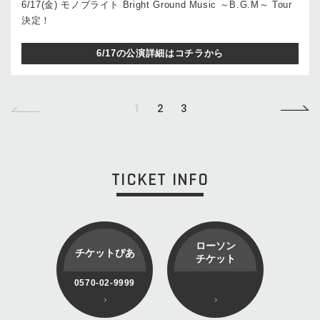
6/17(金) モノブライト Bright Ground Music ～B.G.M～ Tour
決定！
6/17の公演詳細はコチラから
1
2
3
TICKET INFO
ローソン
チケットぴあ
チケット
0570-02-9999