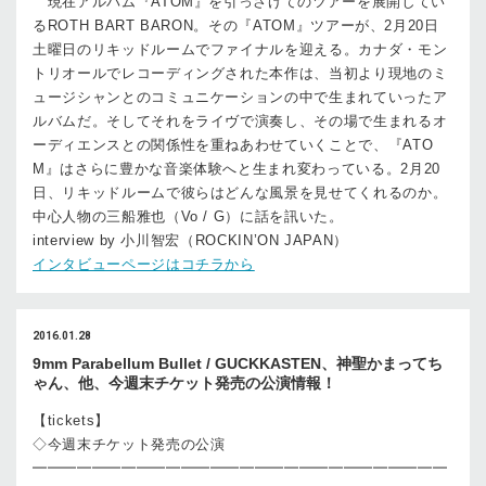
現在アルバム『ATOM』を引っさげてのツアーを展開してい
るROTH BART BARON。その『ATOM』ツアーが、2月20日
土曜日のリキッドルームでファイナルを迎える。カナダ・モン
トリオールでレコーディングされた本作は、当初より現地のミ
ュージシャンとのコミュニケーションの中で生まれていったア
ルバムだ。そしてそれをライヴで演奏し、その場で生まれるオ
ーディエンスとの関係性を重ねあわせていくことで、『ATO
M』はさらに豊かな音楽体験へと生まれ変わっている。2月20
日、リキッドルームで彼らはどんな風景を見せてくれるのか。
中心人物の三船雅也（Vo / G）に話を訊いた。
interview by 小川智宏（ROCKIN’ON JAPAN）
インタビューページはコチラから
2016.01.28
9mm Parabellum Bullet / GUCKKASTEN、神聖かまってち
ゃん、他、今週末チケット発売の公演情報！
【tickets】
◇今週末チケット発売の公演
━━━━━━━━━━━━━━━━━━━━━━━━━━━━