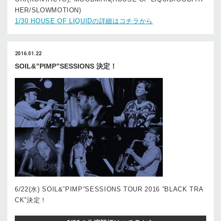
HER/SLOWMOTION)
1/30 HOUSE OF LIQUIDの詳細はコチラから
2016.01.22
SOIL&”PIMP”SESSIONS 決定！
6/22(水) SOIL&”PIMP”SESSIONS TOUR 2016 ”BLACK TRA
CK”決定！