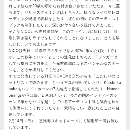
れこそ彼らが20歳の頃からお付き合いさせていただき、今に至
るまで、リリースタイミングはもちろん、様々なライヴやレコ
ーディング現場で取材をしたり、彼らの初めてのアーティスト
ブックも制作したりと、深いお付き合いを続けてきました。
そんなNICOから光村龍哉が、このファイナルに駆けつけ、特
別に弾き語りライヴをしてくれることになりました。とても嬉
しいし、とても楽しみです！
NICOは先日、武道館でのライヴを大成功に収めたばかりです
が、この数年でバンドとしての進化はもちろん、1シンガーと
しても格段に実力を上げた光村龍哉によるスペシャルなステー
ジを、どうか堪能してください。
すでに発表しているTHE NOVEMBERSからも「こだわりのセ
ットリストで臨みます」という言葉が届いていたり、Keishi Ta
nakaもバンド＋ホーンの7人編成で登場してくれたり、Homec
omingsや入江陽、D.A.N.という、今この国のインディーズシ
ーンで確かなバズを起こしているアーティスト達も気合を込め
て準備をしてくれていたりと、素晴らしい一夜になることを確
信しています。
2月14日（日）、恵比寿リキッドルームにて編集部一同お待ち
しています。