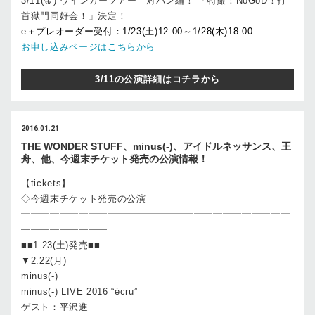
3/11(金) ウインカーツアー 対バン編！ 「特撮！NoGoD！打
首獄門同好会！」決定！
e＋プレオーダー受付：1/23(土)12:00～1/28(木)18:00
お申し込みページはこちらから
3/11の公演詳細はコチラから
2016.01.21
THE WONDER STUFF、minus(-)、アイドルネッサンス、王
舟、他、今週末チケット発売の公演情報！
【tickets】
◇今週末チケット発売の公演
━━━━━━━━━━━━━━━━━━━━━━━━━━━━
━━━━━━━━━
■■1.23(土)発売■■
▼2.22(月)
minus(-)
minus(-) LIVE 2016 “écru”
ゲスト：平沢進