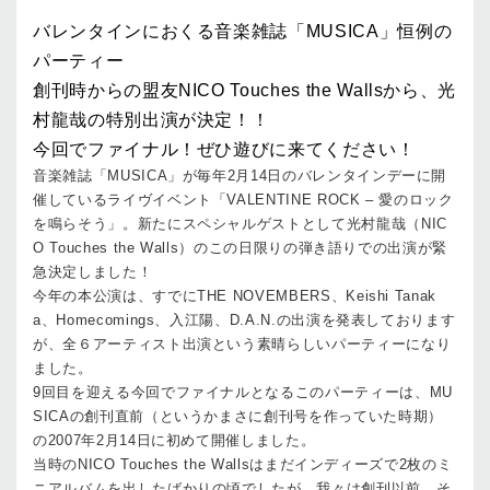
バレンタインにおくる音楽雑誌「MUSICA」恒例の
パーティー
創刊時からの盟友NICO Touches the Wallsから、光
村龍哉の特別出演が決定！！
今回でファイナル！ぜひ遊びに来てください！
音楽雑誌「MUSICA」が毎年2月14日のバレンタインデーに開
催しているライヴイベント「VALENTINE ROCK – 愛のロック
を鳴らそう」。新たにスペシャルゲストとして光村龍哉（NIC
O Touches the Walls）のこの日限りの弾き語りでの出演が緊
急決定しました！
今年の本公演は、すでにTHE NOVEMBERS、Keishi Tanak
a、Homecomings、入江陽、D.A.N.の出演を発表しております
が、全６アーティスト出演という素晴らしいパーティーになり
ました。
9回目を迎える今回でファイナルとなるこのパーティーは、MU
SICAの創刊直前（というかまさに創刊号を作っていた時期）
の2007年2月14日に初めて開催しました。
当時のNICO Touches the Wallsはまだインディーズで2枚のミ
ニアルバムを出したばかりの頃でしたが、我々は創刊以前、そ