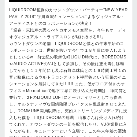
LIQUIDROOM恒例のカウントダウン・パーティー”NEW YEAR
PARTY 2018″ 宇川直宏キュレーションによるヴィジュアル・
アーティストとのコラボレーションが決定！
「迎春・恵比寿の恐るべきカオスモス空間を、今年もオーディ
オヴィジュアル・トライアスロンが駆け抜ける!!!」
カウントダウンの老舗、LIQUIDROOMと僕との年末年始のコ
ラボレーションは、世紀を跨いで今年で１８年目に突入しよう
としているw 前世紀の歌舞伎町LIQUID時代は、BOREDOMS
やAUDIO ACTIVEのVJとして参加し、その後は恵比寿に移転
してからも１１年間にも及ぶ石野卓球氏との１６時間１対１の
音と映像によるウルトラロングセット禅問答という狂気のイニ
シエーションを展開してきた!!!!!!! また、僕がフロア付きのオ
フィス＝Mixroofficeで地下世界に浸り込んだ時期は、禅問答と
並行で、２FのLIQUID LOFTにオーガナイザーとしても参画
し、オルタナティヴな闇鍋陰陽ブレイクスを乱反射させて来た
し、DOMMUNE開局以降は、突如ストリーミングメディアに没
入した僕を、LIQUIDROOMの総裁、山根さんは受け入れ続け
てくれて、カウントダウンの一部を配信したり、VJ休業期に入
りながらも、キュレーターという立場で、この年末年始の酒池