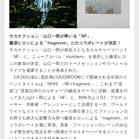
サカナクション・山口一郎が率いる「NF」、
藤原ヒロシによる「fragment」とのコラボレートが決定！
サカナクション・山口一郎が発起人となるカルチャーイベント
「NF」に、ニューアルバム「slumbers」を発売した藤原ヒロ
シの参加が決定。山口一郎とのトークセッションやスペシャル
ライブを披露することが発表された。
1月26日(金)に恵比寿LIQUIDROOMにて開催される今回のイ
ベントタイトルは「NF#9 –NF×fragment-」。これまで“音
楽”と“音楽以外のカルチャー”の融合をテーマに活動・提案を行
ってきた山口一郎による「NF」と、80年代よりDJ・プロデュ
ーサー・作曲家・アレンジャーとして活躍する一方、ワールド
ワイドなストリートカルチャーの牽引者としてファッションの
分野でも絶大な影響力を持つ藤原ヒロシによる「fragment」の
コラボレートが遂に実現。音楽・ファッションのシーンのみな
らず複合的な視点を持つ両者がクロスオーバーするイベントと
いうことで大きな注目を集めている。