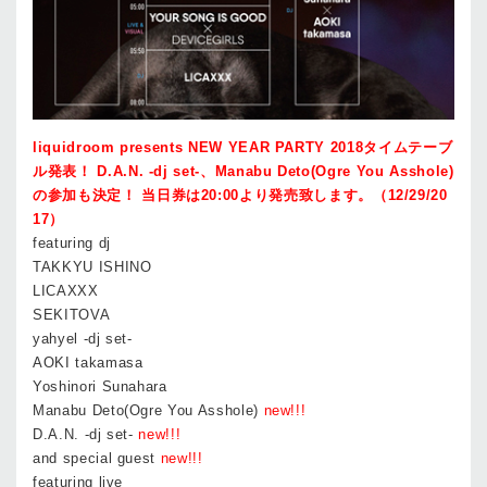
liquidroom presents NEW YEAR PARTY 2018タイムテーブ
ル発表！ D.A.N. -dj set-、Manabu Deto(Ogre You Asshole)
の参加も決定！ 当日券は20:00より発売致します。（12/29/20
17）
featuring dj
TAKKYU ISHINO
LICAXXX
SEKITOVA
yahyel -dj set-
AOKI takamasa
Yoshinori Sunahara
Manabu Deto(Ogre You Asshole)
new!!!
D.A.N. -dj set-
new!!!
and special guest
new!!!
featuring live