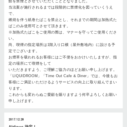
館を禁煙とさせていただくこととなりました。
当法案が施行されるまでは段階的に禁煙化を図っていくうえ
で、
燃焼を伴う紙巻たばこを禁止とし、それまでの期間は加熱式た
ばこのみ使用可とさせて頂きます。
※加熱式たばこをご使用の際は、マナーを守ってご使用くださ
い。
尚、喫煙の指定場所は1階入り口横（屋外敷地内）に設ける予
定でございます。
お煙草を吸われるお客様にはご不便をおかけいたしますが、指
定の場所にて喫煙をして
いただきますよう、ご理解ご協力のほどお願い申し上げます。
「LIQUIDROOM」「Time Out Cafe & Diner」では、今後もお
客様にご満足いただけるようサービスの向上に取り組んでまい
ります。
これからも変わらぬご愛顧を賜りますよう何卒よろしくお願い
申し上げます。
2017.12.28
Aldious 決定！