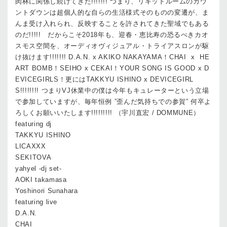
肉林に関係し続けてきた!!!!!!! つまり、リキッドルームのカウ
ントダウンは超個人的な自らの生活様式そのものの変遷が、ま
んま受け入れられ、反映することを許されてきた聖域でもある
のだ!!!!! だからこそ2018年も、迎春・恵比寿の恐るべきカオ
スモス空間を、オーディオヴィジュアル・トライアスロンが駆
け抜けます!!!!!!! D.A.N. x AKIKO NAKAYAMA！CHAI x HE
ART BOMB！SEIHO x CEKAI！YOUR SONG IS GOOD x D
EVICEGIRLS！更にはTAKKYU ISHINO x DEVICEGIRL
S!!!!!!!! つまりVJ休業中の僕は今年もキュレーターという立場
で参加していますが、毎年恒例 ”歪んだ気持ちでの参賀” 何卒よ
ろしくお願いいたします!!!!!!!!! （宇川直宏 / DOMMUNE）
featuring dj
TAKKYU ISHINO
LICAXXX
SEKITOVA
yahyel -dj set-
AOKI takamasa
Yoshinori Sunahara
featuring live
D.A.N.
CHAI