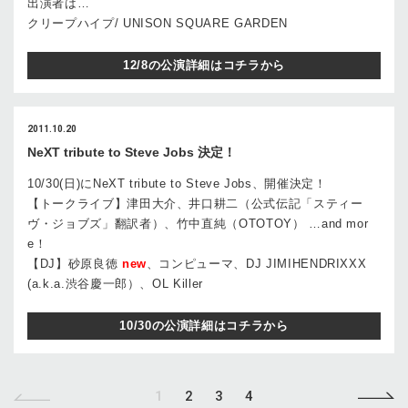
出演者は…
クリープハイプ/ UNISON SQUARE GARDEN
12/8の公演詳細はコチラから
2011.10.20
NeXT tribute to Steve Jobs 決定！
10/30(日)にNeXT tribute to Steve Jobs、開催決定！
【トークライブ】津田大介、井口耕二（公式伝記「スティー
ヴ・ジョブズ」翻訳者）、竹中直純（OTOTOY） …and mor
e！
【DJ】砂原良徳
new
、コンピューマ、DJ JIMIHENDRIXXX
(a.k.a.渋谷慶一郎）、OL Killer
10/30の公演詳細はコチラから
1
2
3
4