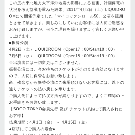
この度の東北地方太平洋沖地震の影響による被害、計画停電の
状況を考え協議を重ねた結果、2011年4月2日（土）LIQUIDRO
OMにて開催予定でした「マイロックンロール50」公演を延期
とさせて頂きます。楽しみにしていたお客様には大変ご迷惑を
おかけ致しますが、何卒ご理解を賜りますよう宜しくお願い申
し上げます。
■振替公演
4月2日（土）LIQUIDROOM（Open17：00/Start18：00） →
7月6日（水）LIQUIDROOM（Open18：00/Start19：00）
※出演者には一切変更はございません。
振替公演には、今お持ちのチケットがそのまま有効となります
ので、大切に保管をお願い致します。
尚、残念ながら振替公演にご来場頂けないお客様には、以下の
通りチケットの払い戻しを承ります。
ご購入先によって払戻方法が異なりますので、よくご確認の上
お手続きをお願い致します。
【SOGO TOKYO会員先行 及び チケットぴあにて購入された
お客様】
払戻期間：4月1日（金） ～ 4月15日（金）
●店頭にてご購入の場合●