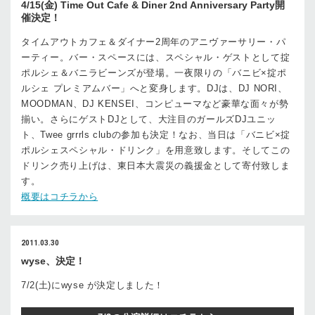
4/15(金) Time Out Cafe & Diner 2nd Anniversary Party開
催決定！
タイムアウトカフェ＆ダイナー2周年のアニヴァーサリー・パ
ーティー。バー・スペースには、スペシャル・ゲストとして掟
ポルシェ＆バニラビーンズが登場。一夜限りの「バニビ×掟ポ
ルシェ プレミアムバー」へと変身します。DJは、DJ NORI、
MOODMAN、DJ KENSEI、コンピューマなど豪華な面々が勢
揃い。さらにゲストDJとして、大注目のガールズDJユニッ
ト、Twee grrrls clubの参加も決定！なお、当日は「バニビ×掟
ポルシェスペシャル・ドリンク」を用意致します。そしてこの
ドリンク売り上げは、東日本大震災の義援金として寄付致しま
す。
概要はコチラから
2011.03.30
wyse、決定！
7/2(土)にwyse が決定しました！