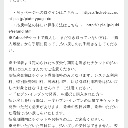
・Ｍｙページへのログインはこちら→ https://ticket-accou
nt.pia.jp/pia/mypage.do
・払戻申込の詳しい操作方法はこちら→ http://t.pia.jp/guid
e/refund.html
※Yahoo!チケットで購入し、まだ引き取っていない方は、「購
入履歴」から手順に従って、払い戻しのお手続きをしてくださ
い。
※主催者より定められた払戻受付期間を過ぎたチケットの払い
戻しは出来ませんのでご注意ください。
※払戻金額はチケット券面価格のみとなります。システム利用
料、特別販売利用料、郵送利用料、店頭引取利用料等は払い戻
しの対象とはなりませんので、ご注意ください。
＜「セブン-イレブンで発券」を選択し購入された方＞
払い戻しを行う際は、一度セブン-イレブンの店舗でチケットを
発券いただく必要があります。発券の翌日以降、発券いただい
た店舗で払い戻しをいたします。
払戻期間内にチケットをお持ちの上、ご来店ください。
※発券いただいた当日には、払い戻しの受付はできません。翌