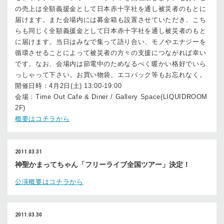
の売上は全額義援金として日本赤十字社を通し被災者のもとに
届けます。また会場内には募金箱も設置させていただき、こち
らも同じく全額義援金として日本赤十字社を通し被災者のもと
に届けます。当日はみなで集って語り合い、モノやエナジーを
循環させることによって被災者の方々の支援につながれば幸い
です。なお、会場内は節電中のためなるべく暖かい格好でいら
っしゃって下さい。お買い物袋、エコバック等もお忘れなく。
開催日時：4月2日(土) 13:00-19:00
会場：Time Out Cafe & Diner / Gallery Space(LIQUIDROOM
2F)
概要はコチラから
2011.03.31
神聖かまってちゃん「フリーライブ全国ツアー」決定！
公演概要はコチラから
2011.03.30