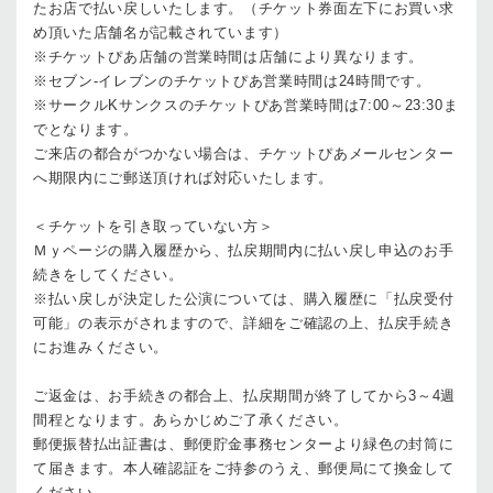
たお店で払い戻しいたします。（チケット券面左下にお買い求
め頂いた店舗名が記載されています）
※チケットぴあ店舗の営業時間は店舗により異なります。
※セブン-イレブンのチケットぴあ営業時間は24時間です。
※サークルKサンクスのチケットぴあ営業時間は7:00～23:30ま
でとなります。
ご来店の都合がつかない場合は、チケットぴあメールセンター
へ期限内にご郵送頂ければ対応いたします。
＜チケットを引き取っていない方＞
Ｍｙページの購入履歴から、払戻期間内に払い戻し申込のお手
続きをしてください。
※払い戻しが決定した公演については、購入履歴に「払戻受付
可能」の表示がされますので、詳細をご確認の上、払戻手続き
にお進みください。
ご返金は、お手続きの都合上、払戻期間が終了してから3～4週
間程となります。あらかじめご了承ください。
郵便振替払出証書は、郵便貯金事務センターより緑色の封筒に
て届きます。本人確認証をご持参のうえ、郵便局にて換金して
ください。