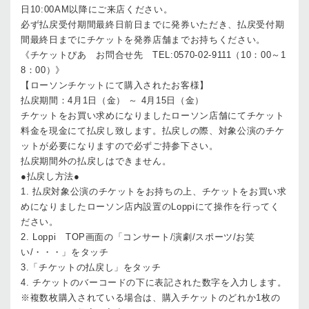
日10:00AM以降にご来店ください。
必ず払戻受付期間最終日前日までに発券いただき、払戻受付期
間最終日までにチケットを発券店舗までお持ちください。
《チケットぴあ お問合せ先 TEL:0570-02-9111（10：00～1
8：00）》
【ローソンチケットにて購入されたお客様】
払戻期間：4月1日（金） ～ 4月15日（金）
チケットをお買い求めになりましたローソン店舗にてチケット
料金を現金にて払戻し致します。払戻しの際、対象公演のチケ
ットが必要になりますので必ずご持参下さい。
払戻期間外の払戻しはできません。
●払戻し方法●
1. 払戻対象公演のチケットをお持ちの上、チケットをお買い求
めになりましたローソン店内設置のLoppiにて操作を行ってく
ださい。
2. Loppi TOP画面の「コンサート/演劇/スポーツ/お笑
い/・・・」をタッチ
3.「チケットの払戻し」をタッチ
4. チケットのバーコードの下に表記された数字を入力します。
※複数枚購入されている場合は、購入チケットのどれか1枚の