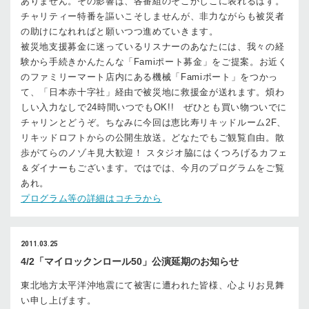
ありません。その影響は、各番組のそこかしこに表れるはず。
チャリティー特番を謳いこそしませんが、非力ながらも被災者
の助けになれればと願いつつ進めていきます。
被災地支援募金に迷っているリスナーのあなたには、我々の経
験から手続きかんたんな「Famiポート募金」をご提案。お近く
のファミリーマート店内にある機械「Famiポート」をつかっ
て、「日本赤十字社」経由で被災地に救援金が送れます。煩わ
しい入力なしで24時間いつでもOK!! ぜひとも買い物ついでに
チャリンとどうぞ。ちなみに今回は恵比寿リキッドルーム2F、
リキッドロフトからの公開生放送。どなたでもご観覧自由。散
歩がてらのノゾキ見大歓迎！ スタジオ脇にはくつろげるカフェ
＆ダイナーもございます。ではでは、今月のプログラムをご覧
あれ。
プログラム等の詳細はコチラから
2011.03.25
4/2「マイロックンロール50」公演延期のお知らせ
東北地方太平洋沖地震にて被害に遭われた皆様、心よりお見舞
い申し上げます。