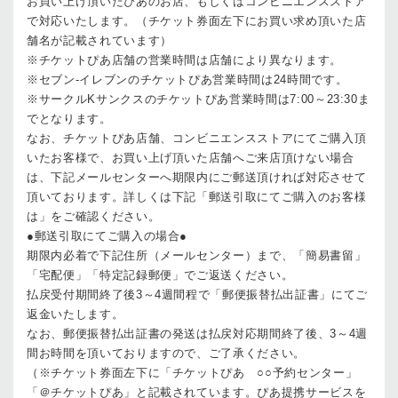
お買い上げ頂いたぴあのお店、もしくはコンビニエンスストア
で対応いたします。（チケット券面左下にお買い求め頂いた店
舗名が記載されています）
※チケットぴあ店舗の営業時間は店舗により異なります。
※セブン-イレブンのチケットぴあ営業時間は24時間です。
※サークルKサンクスのチケットぴあ営業時間は7:00～23:30ま
でとなります。
なお、チケットぴあ店舗、コンビニエンスストアにてご購入頂
いたお客様で、お買い上げ頂いた店舗へご来店頂けない場合
は、下記メールセンターへ期限内にご郵送頂ければ対応させて
頂いております。詳しくは下記「郵送引取にてご購入のお客様
は」をご確認ください。
●郵送引取にてご購入の場合●
期限内必着で下記住所（メールセンター）まで、「簡易書留」
「宅配便」「特定記録郵便」でご返送ください。
払戻受付期間終了後3～4週間程で「郵便振替払出証書」にてご
返金いたします。
なお、郵便振替払出証書の発送は払戻対応期間終了後、3～4週
間お時間を頂いておりますので、ご了承ください。
（※チケット券面左下に「チケットぴあ ○○予約センター」
「＠チケットぴあ」と記載されています。ぴあ提携サービスを