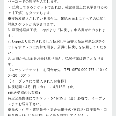
バーコードの数字を入力します。
5. 払戻しできるチケットであれば、確認画面上に表示されるの
で【了解】をタッチします。
※複数枚購入されている場合は、確認画面上にすべての払戻し
対象チケットが表示されます。
6. 画面処理終了後、Loppiより『払戻し』申込書が出力されま
す。
7. Loppiより出力されました払戻し申込書と払戻対象公演チケ
ットをすぐレジにお持ち頂き、店員に払戻しを依頼してくださ
い。
8. 店員から現金をお受け取り頂き、払戻作業は終了となりま
す。
《ローソンチケット お問合せ先 TEL:0570-000-777（10：0
0～20：00）》
【イープラスにて購入されたお客様】
払戻期間：4月1日（金） ～ 4月15日（金）
●配送受取のお客様●
特定記録郵便にてチケットを4月15日（金）必着で、イープラ
スまでお送り下さい。
※氏名・住所・電話番号・返金先銀行名･支店名･口座番号・口
座名義人(カナ)を記載したメモを同封してください。