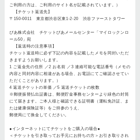
ご利用の方は、ご利用のサイト名が記載されています。）
【チケット返送先】
〒150-0011 東京都渋谷区東1-2-20 渋谷ファーストタワー
ぴあ株式会社 チケットぴあメールセンター「マイロックンロ
ール50」宛
【返送時の注意事項】
チケット返送時に必ず下記の内容を記載したメモを同封いただ
きますようお願いします。
1 ご返金先の住所 ／2 お名前 ／3 連絡可能な電話番号（メモの
内容と同封内容に相違がある場合、お電話にてご確認させてい
ただくことがあります。）
4 返送チケットの単価 ／5 返送チケットの枚数
※郵便振替払出証書は、郵便貯金事務センターより緑色の封筒
にて届きます。ご本人様と確認できる証明書（運転免許証、ま
たは健康保険証等）をご持参のうえ、
郵便局にて換金してください。
●インターネットにてチケットをご購入の場合●
＜チケットを引き取ってお手元にお持ちの方＞お引き取りされ