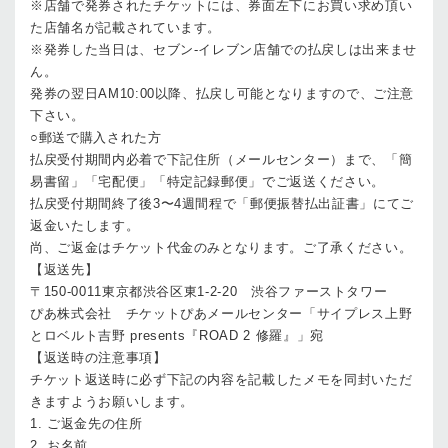
※店舗で発券されたチケットには、券面左下にお買い求め頂い
た店舗名が記載されています。
※発券した当日は、セブン-イレブン店舗での払戻しは出来ませ
ん。
発券の翌日AM10:00以降、払戻し可能となりますので、ご注意
下さい。
○郵送で購入された方
払戻受付期間内必着で下記住所（メールセンター）まで、「簡
易書留」「宅配便」「特定記録郵便」でご返送ください。
払戻受付期間終了後3〜4週間程で「郵便振替払出証書」にてご
返金いたします。
尚、ご返金はチケット代金のみとなります。ご了承ください。
【返送先】
〒150-0011東京都渋谷区東1-2-20 渋谷ファーストタワー
ぴあ株式会社 チケットぴあメールセンター「サイプレス上野
とロベルト吉野 presents『ROAD 2 修羅』」宛
【返送時の注意事項】
チケット返送時に必ず下記の内容を記載したメモを同封いただ
きますようお願いします。
1. ご返金先の住所
2. お名前