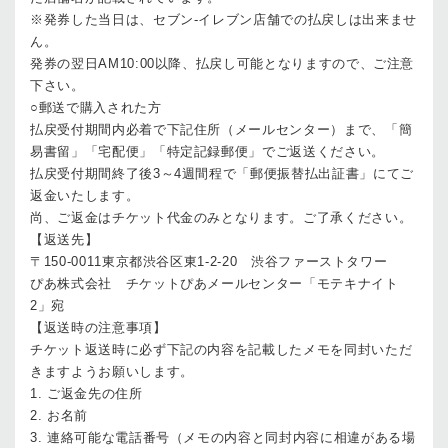
※発券した当日は、セブン-イレブン店舗での払戻しは出来ませ
ん。
発券の翌日AM10:00以降、払戻し可能となりますので、ご注意
下さい。
○郵送で購入された方
払戻受付期間内必着で下記住所（メールセンター）まで、「簡
易書留」「宅配便」「特定記録郵便」でご返送ください。
払戻受付期間終了後3～4週間程で「郵便振替払出証書」にてご
返金いたします。
尚、ご返金はチケット代金のみとなります。ご了承ください。
【返送先】
〒150-0011東京都渋谷区東1-2-20 渋谷ファーストタワー
ぴあ株式会社 チケットぴあメールセンター「モテキナイト
2」宛
【返送時の注意事項】
チケット返送時に必ず下記の内容を記載したメモを同封いただ
きますようお願いします。
1. ご返金先の住所
2. お名前
3. 連絡可能な電話番号（メモの内容と同封内容に相違がある場