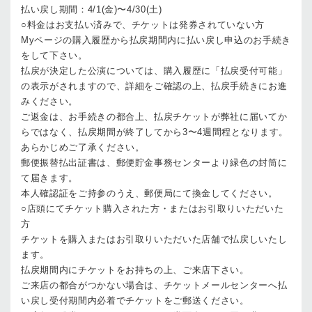
払い戻し期間：4/1(金)〜4/30(土)
○料金はお支払い済みで、チケットは発券されていない方
Myページの購入履歴から払戻期間内に払い戻し申込のお手続き
をして下さい。
払戻が決定した公演については、購入履歴に「払戻受付可能」
の表示がされますので、詳細をご確認の上、払戻手続きにお進
みください。
ご返金は、お手続きの都合上、払戻チケットが弊社に届いてか
らではなく、払戻期間が終了してから3〜4週間程となります。
あらかじめご了承ください。
郵便振替払出証書は、郵便貯金事務センターより緑色の封筒に
て届きます。
本人確認証をご持参のうえ、郵便局にて換金してください。
○店頭にてチケット購入された方・またはお引取りいただいた
方
チケットを購入またはお引取りいただいた店舗で払戻しいたし
ます。
払戻期間内にチケットをお持ちの上、ご来店下さい。
ご来店の都合がつかない場合は、チケットメールセンターへ払
い戻し受付期間内必着でチケットをご郵送ください。