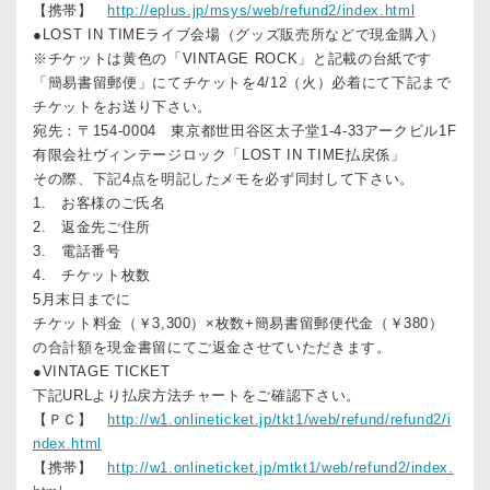
【携帯】
http://eplus.jp/msys/web/refund2/index.html
●LOST IN TIMEライブ会場（グッズ販売所などで現金購入）
※チケットは黄色の「VINTAGE ROCK」と記載の台紙です
「簡易書留郵便」にてチケットを4/12（火）必着にて下記まで
チケットをお送り下さい。
宛先：〒154-0004 東京都世田谷区太子堂1-4-33アークビル1F
有限会社ヴィンテージロック「LOST IN TIME払戻係」
その際、下記4点を明記したメモを必ず同封して下さい。
1. お客様のご氏名
2. 返金先ご住所
3. 電話番号
4. チケット枚数
5月末日までに
チケット料金（￥3,300）×枚数+簡易書留郵便代金（￥380）
の合計額を現金書留にてご返金させていただきます。
●VINTAGE TICKET
下記URLより払戻方法チャートをご確認下さい。
【ＰＣ】
http://w1.onlineticket.jp/tkt1/web/refund/refund2/i
ndex.html
【携帯】
http://w1.onlineticket.jp/mtkt1/web/refund2/index.