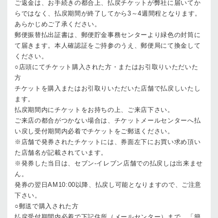
ご返金は、お手続きの都合上、払戻チケットが弊社に届いてか
らではなく、払戻期間が終了してから3～4週間程となります。
あらかじめご了承ください。
郵便振替払出証書は、郵便貯金事務センターより緑色の封筒に
て届きます。本人確認証をご持参のうえ、郵便局にて換金して
ください。
○店頭にてチケット購入された方・またはお引取りいただいた
方
チケットを購入またはお引取りいただいた店舗で払戻しいたし
ます。
払戻期間内にチケットをお持ちの上、ご来店下さい。
ご来店の都合がつかない場合は、チケットメールセンターへ払
い戻し受付期間内必着でチケットをご郵送ください。
※店舗で発券されたチケットには、券面左下にお買い求め頂い
た店舗名が記載されています。
※発券した当日は、セブン-イレブン店舗での払戻しは出来ませ
ん。
発券の翌日AM10:00以降、払戻し可能となりますので、ご注意
下さい。
○郵送で購入された方
払戻受付期間内必着で下記住所（メールセンター）まで、「簡