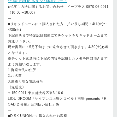
公演変更/延期 払戻方法確認チャート
●払戻し方法に関するお問い合わせ イープラス 0570-06-9911
（10:00〜18:00）
—
■リキッドルームにて購入された方 払い戻し期間：4/1(金)〜
4/30(土)
下記住所まで特定記録郵便にてチケットをリキッドルームまで
お送り下さい。
現金書留にて5月下旬までに返金させて頂きます。4/30(土)必着
となります。
※チケット返送時に下記の内容を記載したメモを同封頂きます
ようお願い致します。
1.御返金先の住所
2.お名前
3.連絡可能な電話番号
《返送先》
〒150-0011 東京都渋谷区東3-16-6
LIQUIDROOM「サイプレス上野とロベルト吉野 presents『R
OAD 2 修羅』公演払い戻し」係
—
■DISK UNIONにて購入されたお客様