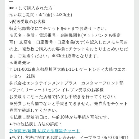
—
■e＋にて購入された方
払い戻し期間：4/1(金)～4/30(土)
○配送受取のお客様
特定記録郵便にてチケットをe＋までお送り下さい。
※氏名・住所・電話番号・金融機関名(ネットバンクも指定
可)・支店名・口座番号・口座名義(カナ)を記入したメモを同封
の上、複数枚ご購入のお客様はチケットをおとりまとめいただ
き、ご返送ください。4/30(土)必着となります。
≪返送先≫
〒141-0032東京都品川区大崎1-11-1 ゲートシティ大崎ウエス
トタワー21階
株式会社エンタテインメントプラス カスタマーフロント部
○ファミリーマート/セブン-イレブン受取のお客様
お受取りになった店舗で払戻し手続きを行ってください。
※発券した店舗でないと手続きできません。発券店をチケット
券面で確認してください。
※払戻し開始初日は、午前10時から手続き可能です。
●その他払戻し方法の詳細：
公演変更/延期 払戻方法確認チャート
●払戻し方法に関するお問い合わせ イープラス 0570-06-9911