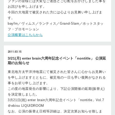
ファンの皆様には大変なご迷惑とご心配をおかけしました事を
お詫びを申し上げます。
今回の大地震で被災された方には心よりお見舞い申し上げま
す。
bayfm／ヴィムス／ランティス／Grand-Slam／ホットスタッ
フ・プロモーション
公演概要はこちらから
2011.03.15
3/21(月) enter brain六周年記念イベント「nontitle」 公演延
期のお知らせ
東北地方太平洋沖地震にて被災された皆さんに心からお見舞い
を申し上げますとともに、被災地の一日も早い復興がなされる
事をお祈り申し上げます。
この度の地震発生の影響により、下記公演開催の延期(振替え)
を決定致しました。
3月21日(祝) enter brain六周年記念イベント「nontitle」Vol.7
＠ebisu LIQUIDROOM
なお、公演の振替え日程等詳細は、決定次第お知らせ致しま