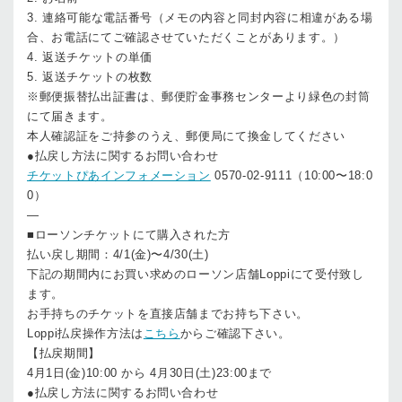
3. 連絡可能な電話番号（メモの内容と同封内容に相違がある場
合、お電話にてご確認させていただくことがあります。）
4. 返送チケットの単価
5. 返送チケットの枚数
※郵便振替払出証書は、郵便貯金事務センターより緑色の封筒
にて届きます。
本人確認証をご持参のうえ、郵便局にて換金してください
●払戻し方法に関するお問い合わせ
チケットぴあインフォメーション
0570-02-9111（10:00〜18:0
0）
—
■ローソンチケットにて購入された方
払い戻し期間：4/1(金)〜4/30(土)
下記の期間内にお買い求めのローソン店舗Loppiにて受付致し
ます。
お手持ちのチケットを直接店舗までお持ち下さい。
Loppi払戻操作方法は
こちら
からご確認下さい。
【払戻期間】
4月1日(金)10:00 から 4月30日(土)23:00まで
●払戻し方法に関するお問い合わせ