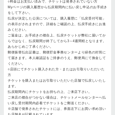
○料金はお支払い済みで、チケットは発券されていない方
Myページの購入履歴から払戻期間内に払い戻し申込のお手続き
をして下さい。
払戻が決定した公演については、購入履歴に「払戻受付可能」
の表示がされますので、詳細をご確認の上、払戻手続きにお進
みください。
ご返金は、お手続きの都合上、払戻チケットが弊社に届いてか
らではなく、払戻期間が終了してから3～4週間程となります。
あらかじめご了承ください。
郵便振替払出証書は、郵便貯金事務センターより緑色の封筒に
て届きます。本人確認証をご持参のうえ、郵便局にて換金して
ください。
○店頭にてチケット購入された方・またはお引取りいただいた
方
チケットを購入またはお引取りいただいた店舗で払戻しいたし
ます。
払戻期間内にチケットをお持ちの上、ご来店下さい。
ご来店の都合がつかない場合は、チケットメールセンターへ払
い戻し受付期間内必着でチケットをご郵送ください。
※店舗で発券されたチケットには、券面左下にお買い求め頂い
た店舗名が記載されています。