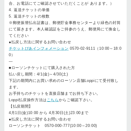
合、お電話にてご確認させていただくことが あります。）
4. 返送チケットの単価
5. 返送チケットの枚数
※郵便振替払出証書は、郵便貯金事務センターより緑色の封筒
にて届きます。本人確認証をご持参のうえ、郵便局にて換金し
てください
●払戻し方法に関するお問い合わせ
チケットぴあインフォメーション
0570-02-9111（10:00～18:0
0）
—
■ローソンチケットにて購入された方
払い戻し期間：4/1(金)～4/30(土)
下記の期間内にお買い求めのローソン店舗Loppiにて受付致し
ます。
お手持ちのチケットを直接店舗までお持ち下さい。
Loppi払戻操作方法は
こちら
からご確認下さい。
【払戻期間】
4月1日(金)10:00 から 4月30日(土)23:00まで
●払戻し方法に関するお問い合わせ
ローソンチケット 0570-000-777(10:00～20:00)