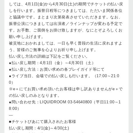
しては、4月1日(金)から4月30日(土)の期間でチケットの払い戻
しを行います。振替日程等につきましては、ただいま関係各位
と協議中です。まとまり次第発表させていただきます。なお、
振替公演につきましては出演者／ラインナップが変わる予定で
す。お手数、ご面倒をお掛け致しますが、なにとぞよろしくお
願い申し上げます。
被災地におかれましては、一日も早く普段の生活に戻れますよ
う、皆様のご無事を心よりお祈り申し上げます。
払い戻し方法の詳細は下記をご覧ください。
●払い戻し期間：4月1日（金）～4月30日（土）
●払い戻し方法：お買い求めの各プレイガイド等にて
●ライブ当日、会場での払い戻しも行います。（17:00～21:0
0）
※e＋にてお買い求め頂いたお客様は申し訳ありませんがe＋で
の払い戻しのみとなります。
●問い合わせ先：LIQUIDROOM 03-54640800（平日11:00～1
8:00）
—
■チケットぴあにて購入されたお客様
払い戻し期間：4/1(金)～4/30(土)