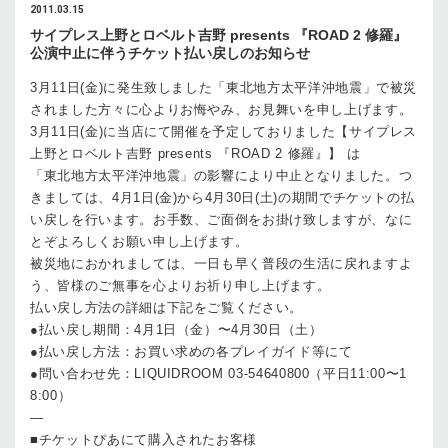
2011.03.15
サイプレス上野とロベルト吉野 presents 『ROAD 2 修羅』
公演中止に伴うチケット払い戻しのお知らせ
3月11日(金)に発生致しました「東北地方太平洋沖地震」で被災
されました方々に心よりお悔やみ、お見舞いを申し上げます。
3月11日(金)に当店にて開催を予定しておりました【サイプレス
上野とロベルト吉野 presents 『ROAD 2 修羅』】 は
「東北地方太平洋沖地震」の影響により中止となりました。つ
きましては、4月1日(金)から4月30日(土)の期間でチケットの払
い戻しを行います。お手数、ご面倒をお掛け致しますが、なに
とぞよろしくお願い申し上げます。
被災地におかれましては、一日も早く普段の生活に戻れますよ
う、皆様のご無事を心よりお祈り申し上げます。
払い戻し方法の詳細は下記をご覧ください。
●払い戻し期間：4月1日（金）〜4月30日（土）
●払い戻し方法：お買い求めの各プレイガイド等にて
●問い合わせ先：LIQUIDROOM 03-54640800（平日11:00〜1
8:00）
—
■チケットぴあにて購入されたお客様