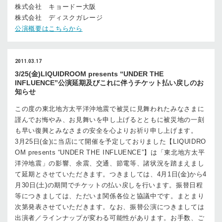
株式会社 キョードー大阪
株式会社 ディスクガレージ
公演概要はこちらから
2011.03.17
3/25(金)LIQUIDROOM presents “UNDER THE
INFLUENCE”公演延期及びこれに伴うチケット払い戻しのお
知らせ
この度の東北地方太平洋沖地震で被災に見舞われたみなさまに
謹んでお悔やみ、お見舞いを申し上げるとともに被災地の一刻
も早い復興とみなさまの安全を心よりお祈り申し上げます。
3月25日(金)に当店にて開催を予定しておりました【LIQUIDRO
OM presents “UNDER THE INFLUENCE”】は「東北地方太平
洋沖地震」の影響、余震、交通、節電等、諸状況を踏まえまし
て延期とさせていただきます。つきましては、4月1日(金)から4
月30日(土)の期間でチケットの払い戻しを行います。振替日程
等につきましては、ただいま関係各位と協議中です。まとまり
次第発表させていただきます。なお、振替公演につきましては
出演者／ラインナップが変わる可能性があります。お手数、ご