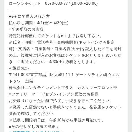
ローソンチケット 0570-000-777(10:00〜20:00)
—
■e＋にて購入された方
払い戻し期間：4/1(金)〜4/30(土)
○配送受取のお客様
特定記録郵便にてチケットをe＋までお送り下さい。
※氏名・住所・電話番号・金融機関名(ネットバンクも指定
可)・支店名・口座番号・口座名義(カナ)を記入したメモを同封
の上、複数枚ご購入のお客様はチケットをおとりまとめいただ
き、ご返送ください。4/30(土) 必着となります。
≪返送先≫
〒141-0032東京都品川区大崎1-11-1 ゲートシティ大崎ウエス
トタワー21階
株式会社エンタテインメントプラス カスタマーフロント部
○ファミリーマート/セブン-イレブン受取のお客様
お受取りになった店舗で払戻し手続きを行ってください。
※発券した店舗でないと手続きできません。発券店をチケット
券面で確認してください。
※払戻し開始初日は、午前10時から手続き可能です。
●その他払戻し方法の詳細：