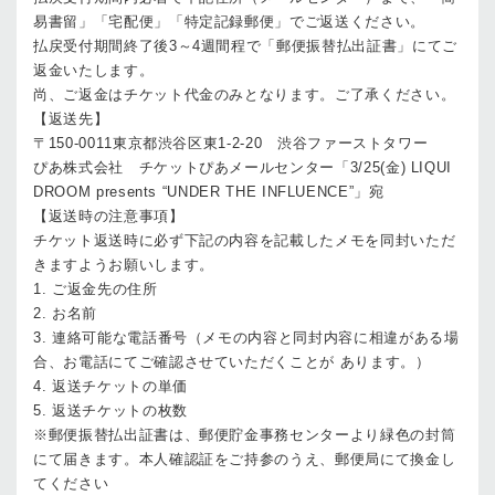
易書留」「宅配便」「特定記録郵便」でご返送ください。
払戻受付期間終了後3～4週間程で「郵便振替払出証書」にてご
返金いたします。
尚、ご返金はチケット代金のみとなります。ご了承ください。
【返送先】
〒150-0011東京都渋谷区東1-2-20 渋谷ファーストタワー
ぴあ株式会社 チケットぴあメールセンター「3/25(金) LIQUI
DROOM presents “UNDER THE INFLUENCE”」宛
【返送時の注意事項】
チケット返送時に必ず下記の内容を記載したメモを同封いただ
きますようお願いします。
1. ご返金先の住所
2. お名前
3. 連絡可能な電話番号（メモの内容と同封内容に相違がある場
合、お電話にてご確認させていただくことが あります。）
4. 返送チケットの単価
5. 返送チケットの枚数
※郵便振替払出証書は、郵便貯金事務センターより緑色の封筒
にて届きます。本人確認証をご持参のうえ、郵便局にて換金し
てください