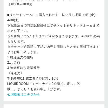
（10:00～18:00）
—
■リキッドルームにて購入された方 払い戻し期間：4/1(金)～
4/30(土)
下記住所まで特定記録郵便にてチケットをリキッドルームまで
お送り下さい。
現金書留にて5月下旬までに返金させて頂きます。4/30(土)必着
となります。
※チケット返送時に下記の内容を記載したメモを同封頂きます
ようお願い致します。
1.御返金先の住所
2.お名前
3.連絡可能な電話番号
《返送先》
〒150-0011 東京都渋谷区東3-16-6
LIQUIDROOM「モテキナイト2公演払い戻し」係
以上、よろしくお願い申し上げます。
公演概要はコチラから