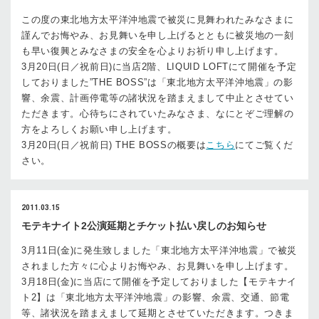
この度の東北地方太平洋沖地震で被災に見舞われたみなさまに
謹んでお悔やみ、お見舞いを申し上げるとともに被災地の一刻
も早い復興とみなさまの安全を心よりお祈り申し上げます。
3月20日(日／祝前日)に当店2階、LIQUID LOFTにて開催を予定
しておりました”THE BOSS”は「東北地方太平洋沖地震」の影
響、余震、計画停電等の諸状況を踏まえまして中止とさせてい
ただきます。心待ちにされていたみなさま、なにとぞご理解の
方をよろしくお願い申し上げます。
3月20日(日／祝前日) THE BOSSの概要は
こちら
にてご覧くだ
さい。
2011.03.15
モテキナイト2公演延期とチケット払い戻しのお知らせ
3月11日(金)に発生致しました「東北地方太平洋沖地震」で被災
されました方々に心よりお悔やみ、お見舞いを申し上げます。
3月18日(金)に当店にて開催を予定しておりました【モテキナイ
ト2】は「東北地方太平洋沖地震」の影響、余震、交通、節電
等、諸状況を踏まえまして延期とさせていただきます。つきま