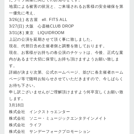
地震による被害の状況と、ご来場されるお客様の安全確保を第
一優先に考え、
3/26(土) 名古屋 ell. FITS ALL
3/27(日) 大阪 心斎橋CLUB DROP
3/31(木) 東京 LIQUIDROOM
上記の公演を延期させて頂く事に致しました。
現在、代替日含め主催者側と調整を致しております。
現在、お客様がお持ちの各公演のチケットは、今後、正式な案
内があるまで大切に保管しお持ち頂けますようお願い致しま
す。
詳細が決まり次第、公式ホームページ、並びに各主催者ホーム
ページ等で随時お知らせさせていただきますので、今しばらく
お待ち下さい。
申し訳ございませんがご理解頂けますよう何卒宜しくお願い致
します。
3月18日
株式会社 インクストゥエンター
株式会社 ソニー・ミュージックエンタテインメイト
株式会社 ライフ
株式会社 サンデーフォークプロモーション