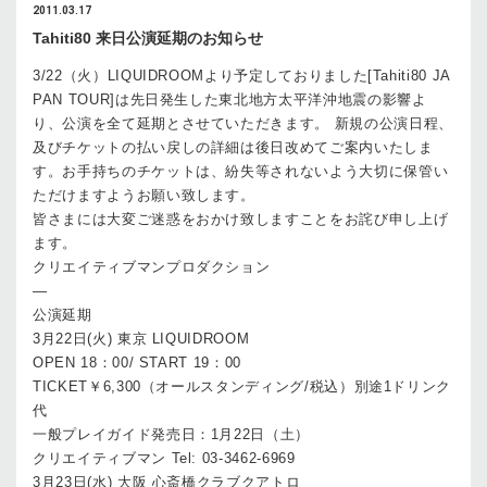
2011.03.17
Tahiti80 来日公演延期のお知らせ
3/22（火）LIQUIDROOMより予定しておりました[Tahiti80 JA
PAN TOUR]は先日発生した東北地方太平洋沖地震の影響よ
り、公演を全て延期とさせていただきます。 新規の公演日程、
及びチケットの払い戻しの詳細は後日改めてご案内いたしま
す。お手持ちのチケットは、紛失等されないよう大切に保管い
ただけますようお願い致します。
皆さまには大変ご迷惑をおかけ致しますことをお詫び申し上げ
ます。
クリエイティブマンプロダクション
—
公演延期
3月22日(火) 東京 LIQUIDROOM
OPEN 18：00/ START 19：00
TICKET￥6,300（オールスタンディング/税込）別途1ドリンク
代
一般プレイガイド発売日：1月22日（土）
クリエイティブマン Tel: 03-3462-6969
3月23日(水) 大阪 心斎橋クラブクアトロ