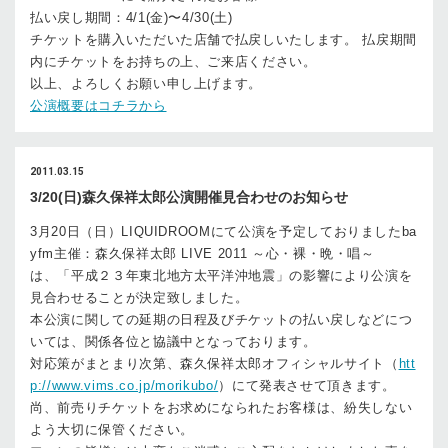
払い戻し期間：4/1(金)〜4/30(土)
チケットを購入いただいた店舗で払戻しいたします。 払戻期間
内にチケットをお持ちの上、ご来店ください。
以上、よろしくお願い申し上げます。
公演概要はコチラから
2011.03.15
3/20(日)森久保祥太郎公演開催見合わせのお知らせ
3月20日（日）LIQUIDROOMにて公演を予定しておりましたba
yfm主催：森久保祥太郎 LIVE 2011 ～心・裸・晩・唱～
は、「平成２３年東北地方太平洋沖地震」の影響により公演を
見合わせることが決定致しました。
本公演に関しての延期の日程及びチケットの払い戻しなどにつ
いては、関係各位と協議中となっております。
対応策がまとまり次第、森久保祥太郎オフィシャルサイト（
htt
p://www.vims.co.jp/morikubo/
）にて発表させて頂きます。
尚、前売りチケットをお求めになられたお客様は、紛失しない
よう大切に保管ください。