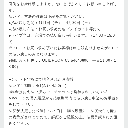
面倒をお掛け致しますが、なにとぞよろしくお願い申し上げま
す。
払い戻し方法の詳細は下記をご覧ください。
●払い戻し期間：4月1日（金）～4月30日（土）
●払い戻し方法：お買い求めの各プレイガイド等にて
●ライブ当日、会場での払い戻しも行います。（17:00～19:3
0）
※e＋にてお買い求め頂いたお客様は申し訳ありませんがe＋で
の払い戻しのみとなります。
●問い合わせ先：LIQUIDROOM 03-54640800（平日11:00～1
8:00）
—
■チケットぴあにて購入されたお客様
払い戻し期間：4/1(金)～4/30(土)
○料金はお支払い済みで、チケットは発券されていない方
Myページの購入履歴から払戻期間内に払い戻し申込のお手続き
をして下さい。
払戻が決定した公演については、購入履歴に「払戻受付可能」
の表示がされますので、詳細をご確認の上、払戻手続きにお進
みください。