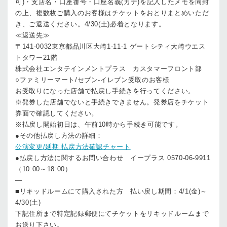
可)・支店名・口座番号・口座名義(カナ)を記入したメモを同封
の上、複数枚ご購入のお客様はチケットをおとりまとめいただ
き、ご返送ください。4/30(土)必着となります。
≪返送先≫
〒141-0032東京都品川区大崎1-11-1 ゲートシティ大崎ウエス
トタワー21階
株式会社エンタテインメントプラス カスタマーフロント部
○ファミリーマート/セブン-イレブン受取のお客様
お受取りになった店舗で払戻し手続きを行ってください。
※発券した店舗でないと手続きできません。発券店をチケット
券面で確認してください。
※払戻し開始初日は、午前10時から手続き可能です。
●その他払戻し方法の詳細：
公演変更/延期 払戻方法確認チャート
●払戻し方法に関するお問い合わせ イープラス 0570-06-9911
（10:00～18:00）
—
■リキッドルームにて購入された方 払い戻し期間：4/1(金)～
4/30(土)
下記住所まで特定記録郵便にてチケットをリキッドルームまで
お送り下さい。