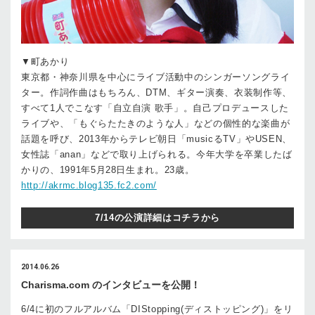
▼町あかり
東京都・神奈川県を中心にライブ活動中のシンガーソングライ
ター。作詞作曲はもちろん、DTM、ギター演奏、衣装制作等、
すべて1人でこなす「自立自演 歌手」。自己プロデュースした
ライブや、「もぐらたたきのような人」などの個性的な楽曲が
話題を呼び、2013年からテレビ朝日「musicるTV」やUSEN、
女性誌「anan」などで取り上げられる。今年大学を卒業したば
かりの、1991年5月28日生まれ。23歳。
http://akrmc.blog135.fc2.com/
7/14の公演詳細はコチラから
2014.06.26
Charisma.com のインタビューを公開！
6/4に初のフルアルバム「DIStopping(ディストッピング)」をリ