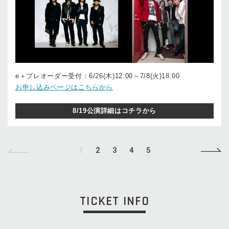
e＋プレオーダー受付：6/26(木)12:00～7/8(火)18:00
お申し込みページはこちらから
8/19公演詳細はコチラから
1
2
3
4
5
TICKET INFO