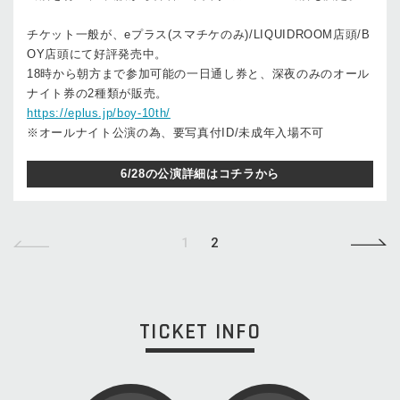
チケット一般が、eプラス(スマチケのみ)/LIQUIDROOM店頭/B
OY店頭にて好評発売中。
18時から朝方まで参加可能の一日通し券と、深夜のみのオール
ナイト券の2種類が販売。
https://eplus.jp/boy-10th/
※オールナイト公演の為、要写真付ID/未成年入場不可
6/28の公演詳細はコチラから
1
2
TICKET INFO