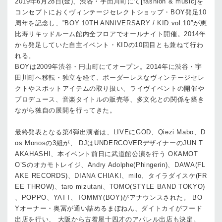
2019年6月28日(金)、渋谷・宇田川町にて[fashion & music]を
コンセプトにおくヴィンテージセレクトショップ・BOY発足10
周年を記念し、”BOY 10TH ANNIVERSARY / KID.vol.10″が恵
比寿リキッドルーム館内全フロアでオールナイト開催。2014年
から発足していた自主イベント・KIDの10回目とも兼ねて行わ
れる。
BOYは2009年渋谷・円山町にてオープン。2014年に渋谷・宇
田川町へ移転・独立を経て、ボーダーレスなヴィンテージセレ
クトやスポットアイテムの取り扱い、ライヴイベントの開催や
プロデュース、音楽タイトルの販売等、多文化との関係を築き
ながら独自の展開を行ってきた。
最終発表となる第4弾出演者は、LIVEにGOD、Qiezi Mabo、D
os Monosの3組が、 DJはUNDERCOVERデザイナーのJUN T
AKAHASHI、本イベント前日に武道館公演を行う OKAMOT
O’Sのオカモトレイジ、Andry Adolphe(Phingerin)、DAWA(FL
AKE RECORDS)、DIANA CHIAKI、milo、タイラダイスケ(FR
EE THROW)、taro mizutani、TOMO(STYLE BAND TOKYO)
、POPPO、YATT、TOMMY(BOY)がアナウンスされた。 BO
Yオーナー・奥冨が通い詰めるまぼねん、ダイトカイがフード
出店を行い、 大阪から古着屋十四才のアパレル出店も決定。