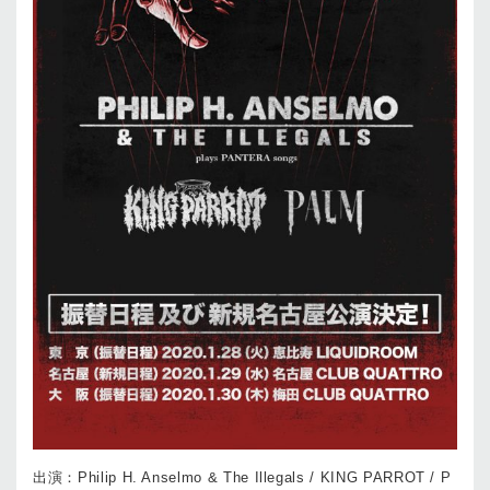
出演：Philip H. Anselmo & The Illegals / KING PARROT / P