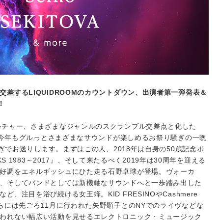
差するLIQUIDROOMのカウントダウン、出演者第一弾発表＆
！
ルチャー、さまざまなジャンルのスクランブル交差点と化した
ン、今年もグルっとさまざまなサウンドが楽しめるお祭り騒ぎの一晩
たぎでお送りします。まずはこの人、2018年は自身の50歳記念ボ
ORKS 1983～2017』、そして来たるべく2019年は30周年を迎える
好調をエネルギッシュにひた走る石野卓球が登場。ヴォーカ
、そしてバンドとしては新機軸なサウンドへと一歩踏み出した
、注目を浴び続ける女王蜂。KID FRESINOやCashmere
らには先ごろ11月に行われた矢野顕子とのNYでのライヴなどな
われない幅広い活動を見せるエレクトロニック・ミュージック