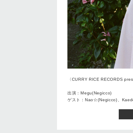
〈CURRY RICE RECORDS pres
出演：Megu(Negicco)
ゲスト：Nao☆(Negicco)、Ka