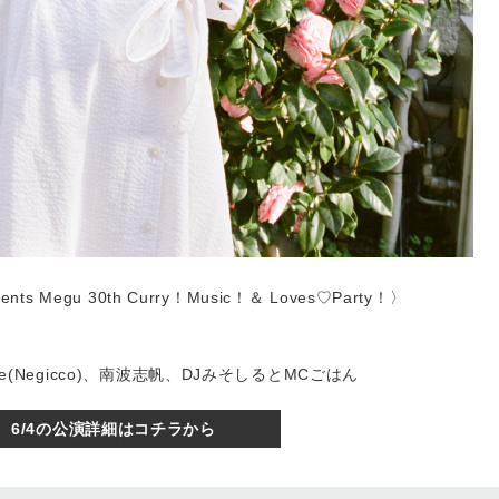
ents Megu 30th Curry！Music！＆ Loves♡Party！〉
ede(Negicco)、南波志帆、DJみそしるとMCごはん
6/4の公演詳細はコチラから