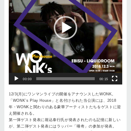
ヤ
ー
00:00
00:15
12/3(月)にワンマンライブの開催をアナウンスしたWONK。
「WONK’s Play House」と名付けられた当公演には、2018
年・WONKと関わりのある豪華アーティストたちをゲストに迎
え開催される。
第一弾ゲスト発表に堀込泰行氏が発表されたのも記憶に新しい
が、第二弾ゲスト発表にはラッパー「唾奇」の参加が発表。