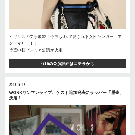
イギリスの空手歌姫！今最もUKで愛される女性シンガー、ア
ン・マリー！！
待望の初プレミア公演が決定！
4/15の公演詳細はコチラから
2018.10.16
WONKワンマンライブ、ゲスト追加発表にラッパー「唾奇」
決定！
動
画
プ
レ
ー