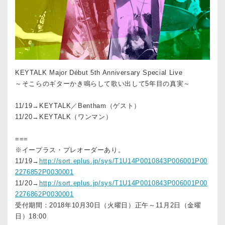
KEYTALK Major Début 5th Anniversary Special Live
～そこらのギターかき鳴らして歌い出して5年目の真実～
11/19→KEYTALK／Bentham（ゲスト）
11/20→KEYTALK（ワンマン）
===
※イープラス・プレオーダーあり。
11/19→
http://sort.eplus.jp/sys/T1U14P0010843P006001P00
2276852P0030001
11/20→
http://sort.eplus.jp/sys/T1U14P0010843P006001P00
2276862P0030001
受付期間：2018年10月30日（火曜日）正午～11月2日（金曜
日）18:00