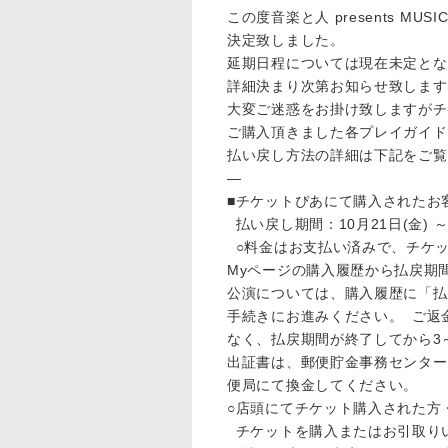
この度音楽と人 presents MUS
決定致しました。
延期日程については現在未定とな
詳細決まり次第お知らせ致します
大変ご迷惑をお掛け致しますがチ
ご購入頂きました各プレイガイド
払い戻し方法の詳細は下記をご覧
—
■チケットぴあにて購入されたお
払い戻し期間：10月21日(金) ～ 
○料金はお支払い済みで、チケ
Myページの購入履歴から払戻期
公演については、購入履歴に「払
手続きにお進みください。 ご返
なく、払戻期間が終了してから3
出証書は、郵便貯金事務センター
便局にて換金してください。
○店頭にてチケット購入された方
チケットを購入またはお引取り