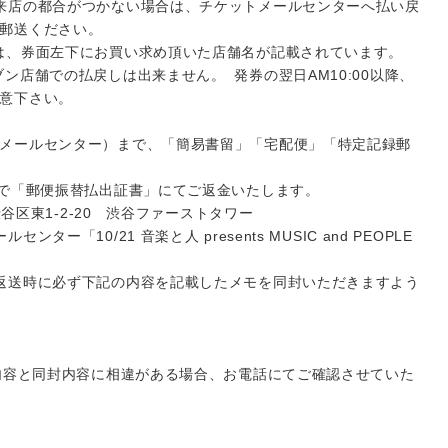
来店の都合がつかない場合は、チケットメールセンターへ払い戻
郵送ください。
は、券面左下にお買い求め頂いた店舗名が記載されています。
ン店舗での払戻しは出来ません。 発券の翌日AM10:00以降、
意下さい。
メールセンター）まで、「簡易書留」「宅配便」「特定記録郵
程で「郵便振替払出証書」にてご返金いたします。
渋谷区東1-2-20 渋谷ファーストタワー
ー「10/21 音楽と人 presents MUSIC and PEOPLE
返送時に必ず下記の内容を記載したメモを同封いただきますよう
の内容と同封内容に相違がある場合、お電話にてご確認させていた