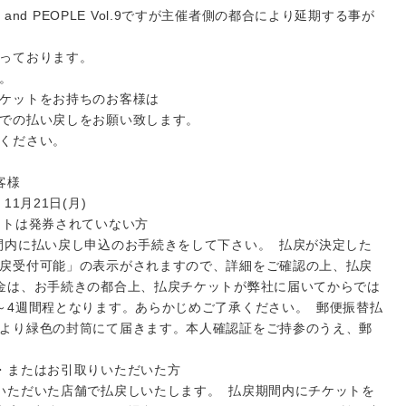
IC and PEOPLE Vol.9ですが主催者側の都合により延期する事が
っております。
。
ケットをお持ちのお客様は
での払い戻しをお願い致します。
ください。
客様
11月21日(月)
ットは発券されていない方
間内に払い戻し申込のお手続きをして下さい。 払戻が決定した
戻受付可能」の表示がされますので、詳細をご確認の上、払戻
金は、お手続きの都合上、払戻チケットが弊社に届いてからでは
～4週間程となります。あらかじめご了承ください。 郵便振替払
より緑色の封筒にて届きます。本人確認証をご持参のうえ、郵
・またはお引取りいただいた方
いただいた店舗で払戻しいたします。 払戻期間内にチケットを