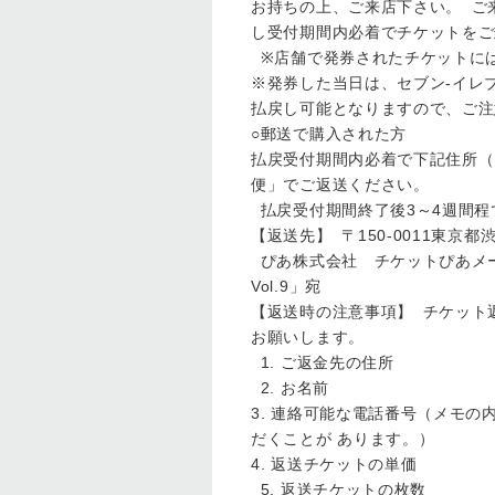
お持ちの上、ご来店下さい。 ご
し受付期間内必着でチケットをご
※店舗で発券されたチケットに
※発券した当日は、セブン-イレブ
払戻し可能となりますので、ご注
○郵送で購入された方
払戻受付期間内必着で下記住所（
便」でご返送ください。
払戻受付期間終了後3～4週間
【返送先】 〒150-0011東京都
ぴあ株式会社 チケットぴあメールセンタ
Vol.9」宛
【返送時の注意事項】 チケット
お願いします。
1. ご返金先の住所
2. お名前
3. 連絡可能な電話番号（メモ
だくことが あります。）
4. 返送チケットの単価
5. 返送チケットの枚数