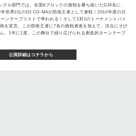
！シングル部門では、全国6ブロックの激戦を勝ち抜いたDJ8名に、
昨年世界2位のDJ CO-MAが防衛王者として参戦！2010年度の日
ターンテーブリストで争われる！そして1対1のトーナメントバト
が防衛を宣言、この防衛王者に7名の挑戦者達を加えて、頂点にそび
ム。1年に1度、この舞台で繰り広げられる創造的ターンテーブ
公演詳細はコチラから