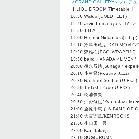
＜GRAND GALLERY＞プ
【 LIQUIDROOM Timetable 】
18:30 Watusi(COLDFEET)
18:40 arvin homa aya＜LIVE＞
18:50 T.B.A.
19:00 Hiroshi Nakamura(i-dep)
19:10 冷牟田竜之 DAD MOM G
19:20 森雅樹(EGO-WRAPPIN’)
19:30 band HANADA＜LIVE＞*
20:00 須永辰緒(Sunaga t experi
20:10 小林径(Routine Jazz)
20:20 Raphael Sebbag(U.F.O.)
20:30 Tadashi Yabe(U.F.O.)
20:40 松浦俊夫
20:50 沖野修也(Kyoto Jazz Mass
21:00 金原千恵子 & BAND OF GY
21:40 大貫憲章/KENROCKS
21:50 小山田圭吾
22:00 Kan Takagi
22:10 SUGIURUMN