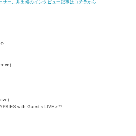
ロデューサー、井出靖のインタビュー記事はコチラから
OD
ence)
ive)
PSIES with Guest＜LIVE＞**