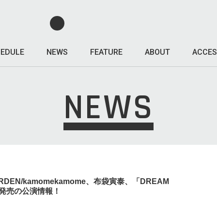
EDULE
NEWS
FEATURE
ABOUT
ACCES
NEWS
GARDEN/kamomekamome、布袋寅泰、「DREAM
ト発売の公演情報！