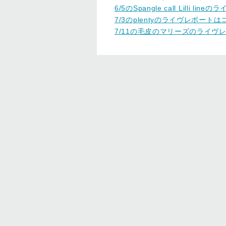
6/5のSpangle call Lilli 
7/3のplentyのライヴレポート
7/11の毛皮のマリーズのライヴ