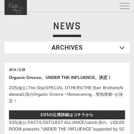
NEWS
ARCHIVES
2010.12.28
Organic Groove、UNDER THE INFLUENCE、決定！
2/25(金)にThe Slip/SPECIAL OTHERS/THE Barr Brothers/N
abowa出演のOrganic Groove ~Homecoming…聖地帰郷~が決
定！
2/25の公演詳細はコチラから
3/25(金)にFACT/LOST/LAST ALLIANCE/calx出演の、LIQUID
ROOM presents “UNDER THE INFLUENCE”supported by SC