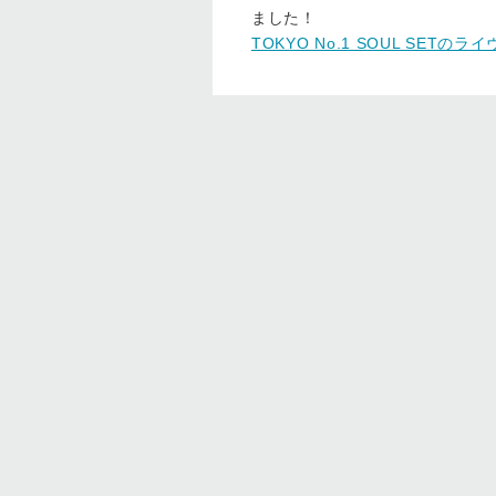
ました！
TOKYO No.1 SOUL SET