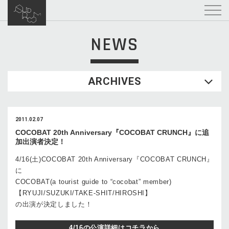
NEWS
ARCHIVES
2011.02.07
COCOBAT 20th Anniversary『COCOBAT CRUNCH』に追
加出演者決定！
4/16(土)COCOBAT 20th Anniversary『COCOBAT CRUNCH』
に
COCOBAT(a tourist guide to “cocobat” member)
【RYUJI/SUZUKI/TAKE-SHIT/HIROSHI】
の出演が決定しました！
4/16の公演詳細はコチラから