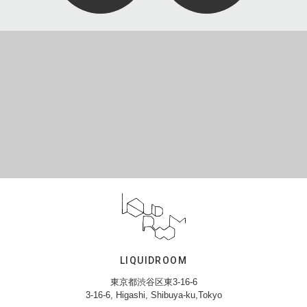
LIQUIDROOM
東京都渋谷区東3-16-6
3-16-6, Higashi, Shibuya-ku,Tokyo