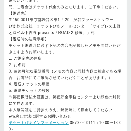
返金いたします。
尚、ご返金はチケット代金のみとなります。ご了承ください。
【返送先】
〒150-0011東京都渋谷区東1-2-20 渋谷ファーストタワー
ぴあ株式会社 チケットぴあメールセンター「サイプレス上野
とロベルト吉野 presents『ROAD 2 修羅』」宛
【返送時の注意事項】
チケット返送時に必ず下記の内容を記載したメモを同封いただ
きますようお願いします。
1. ご返金先の住所
2. お名前
3. 連絡可能な電話番号（メモの内容と同封内容に相違がある場
合、お電話にてご確認させていただくことがあります。）
4. 返送チケットの単価
5. 返送チケットの枚数
※郵便振替払出証書は、郵便貯金事務センターより緑色の封筒
にて届きます。
本人確認証をご持参のうえ、郵便局にて換金してください
●払戻し方法に関するお問い合わせ
チケットぴあインフォメーション
0570-02-9111（10:00〜18:0
0）