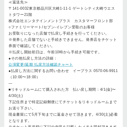
≪返送先≫
〒141-0032東京都品川区大崎1-11-1 ゲートシティ大崎ウエス
トタワー21階
株式会社エンタテインメントプラス カスタマーフロント部
○ファミリーマート/セブン-イレブン受取のお客様
お受取りになった店舗で払戻し手続きを行ってください。
※発券した店舗でないと手続きできません。発券店をチケット
券面で確認してください。
※払戻し開始初日は、午前10時から手続き可能です。
●その他払戻し方法の詳細：
公演変更/延期 払戻方法確認チャート
●払戻し方法に関するお問い合わせ イープラス 0570-06-9911
（10:00〜18:00）
—
■リキッドルームにて購入された方 払い戻し期間：4/1(金)〜
4/30(土)
下記住所まで特定記録郵便にてチケットをリキッドルームまで
お送り下さい。
現金書留にて5月下旬までに返金させて頂きます。4/30(土)必着
となります。
※チケット返送時に下記の内容を記載したメモを同封頂きます