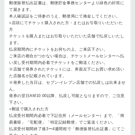
郵便振替払出証書は、郵便貯金事務センターより緑色の封筒に
て届きます。
本人確認証をご持参のうえ、郵便局にて換金してください。
○店頭にてチケット購入された方・またはお引取りいただいた
方
チケットを購入またはお引取りいただいた店舗で払戻しいたし
ます。
払戻期間内にチケットをお持ちの上、ご来店下さい。
ご来店の都合がつかない場合は、チケットメールセンターへ払
い戻し受付期間内必着でチケットをご郵送ください。
※店舗で発券されたチケットには、券面左下にお買い求め頂い
た店舗名が記載されています。
※発券した当日は、セブン-イレブン店舗での払戻しは出来ませ
ん。
発券の翌日AM10:00以降、払戻し可能となりますので、ご注意
下さい。
○郵送で購入された方
払戻受付期間内必着で下記住所（メールセンター）まで、「簡
易書留」「宅配便」「特定記録郵便」でご返送ください。
払戻受付期間終了後3〜4週間程で「郵便振替払出証書」にてご