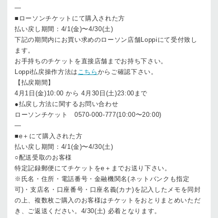
—
■ローソンチケットにて購入された方
払い戻し期間：4/1(金)〜4/30(土)
下記の期間内にお買い求めのローソン店舗Loppiにて受付致し
ます。
お手持ちのチケットを直接店舗までお持ち下さい。
Loppi払戻操作方法は
こちら
からご確認下さい。
【払戻期間】
4月1日(金)10:00 から 4月30日(土)23:00まで
●払戻し方法に関するお問い合わせ
ローソンチケット 0570-000-777(10:00〜20:00)
—
■e＋にて購入された方
払い戻し期間：4/1(金)〜4/30(土)
○配送受取のお客様
特定記録郵便にてチケットをe＋までお送り下さい。
※氏名・住所・電話番号・金融機関名(ネットバンクも指定
可)・支店名・口座番号・口座名義(カナ)を記入したメモを同封
の上、複数枚ご購入のお客様はチケットをおとりまとめいただ
き、ご返送ください。4/30(土) 必着となります。