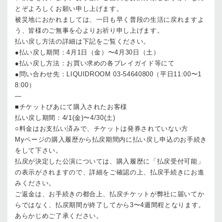
とぞよろしくお願い申し上げます。
被災地におかれましては、一日も早く普段の生活に戻れますよ
う、皆様のご無事を心よりお祈り申し上げます。
払い戻し方法の詳細は下記をご覧ください。
●払い戻し期間：4月1日（金）〜4月30日（土）
●払い戻し方法：お買い求めの各プレイガイド等にて
●問い合わせ先：LIQUIDROOM 03-54640800（平日11:00〜1
8:00）
—
■チケットぴあにて購入されたお客様
払い戻し期間：4/1(金)〜4/30(土)
○料金はお支払い済みで、チケットは発券されていない方
Myページの購入履歴から払戻期間内に払い戻し申込のお手続き
をして下さい。
払戻が決定した公演については、購入履歴に「払戻受付可能」
の表示がされますので、詳細をご確認の上、払戻手続きにお進
みください。
ご返金は、お手続きの都合上、払戻チケットが弊社に届いてか
らではなく、払戻期間が終了してから3〜4週間程となります。
あらかじめご了承ください。