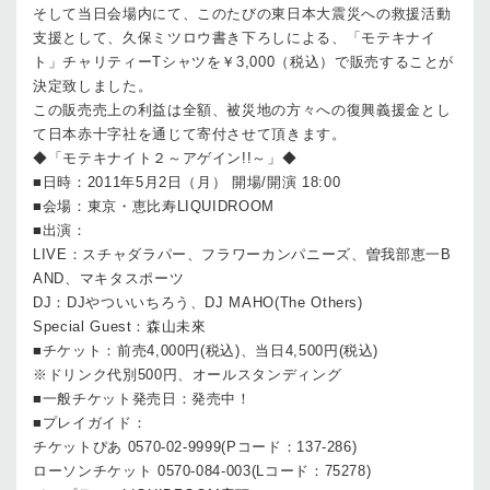
そして当日会場内にて、このたびの東日本大震災への救援活動
支援として、久保ミツロウ書き下ろしによる、「モテキナイ
ト」チャリティーTシャツを￥3,000（税込）で販売することが
決定致しました。
この販売売上の利益は全額、被災地の方々への復興義援金とし
て日本赤十字社を通じて寄付させて頂きます。
◆「モテキナイト２～アゲイン!!～」◆
■日時：2011年5月2日（月） 開場/開演 18:00
■会場：東京・恵比寿LIQUIDROOM
■出演：
LIVE：スチャダラパー、フラワーカンパニーズ、曽我部恵一B
AND、マキタスポーツ
DJ：DJやついいちろう、DJ MAHO(The Others)
Special Guest：森山未來
■チケット：前売4,000円(税込)、当日4,500円(税込)
※ドリンク代別500円、オールスタンディング
■一般チケット発売日：発売中！
■プレイガイド：
チケットぴあ 0570-02-9999(Pコード：137-286)
ローソンチケット 0570-084-003(Lコード：75278)