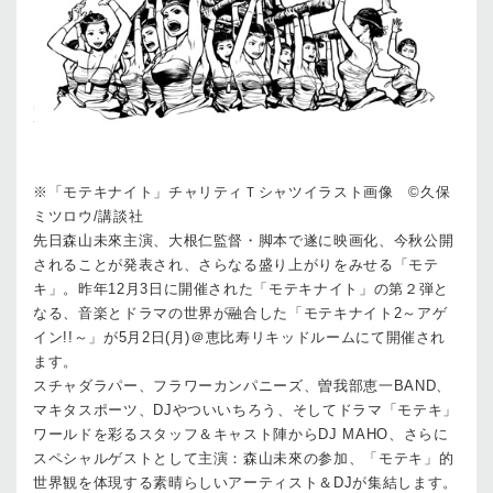
※「モテキナイト」チャリティＴシャツイラスト画像 ©久保
ミツロウ/講談社
先日森山未來主演、大根仁監督・脚本で遂に映画化、今秋公開
されることが発表され、さらなる盛り上がりをみせる「モテ
キ」。昨年12月3日に開催された「モテキナイト」の第２弾と
なる、音楽とドラマの世界が融合した「モテキナイト2～アゲ
イン!!～」が5月2日(月)＠恵比寿リキッドルームにて開催され
ます。
スチャダラパー、フラワーカンパニーズ、曽我部恵一BAND、
マキタスポーツ、DJやついいちろう、そしてドラマ「モテキ」
ワールドを彩るスタッフ＆キャスト陣からDJ MAHO、さらに
スペシャルゲストとして主演：森山未來の参加、「モテキ」的
世界観を体現する素晴らしいアーティスト＆DJが集結します。