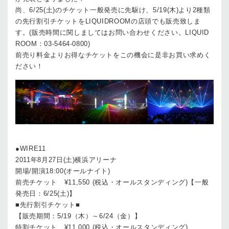
尚、6/25(土)のチケット一般発売に先駆け、5/19(木)より2種類
の先行割引チケットをLIQUIDROOMの店頭でも販売致しま
す。(販売時間に関しましてはお問い合わせください。LIQUID
ROOM：03-5464-0800)
前売り料金よりお得なチケットをこの機会に是非お買い求めく
ださい！
●WIRE11
2011年8月27日(土)横浜アリーナ
開場/開演18:00(オールナイト)
前売チケット ¥11,550 (税込・オールスタンディング)【一般
発売日：6/25(土)】
■先行割引チケット■
【販売期間：5/19（木）～6/24（金）】
特割チケット ¥11,000 (税込・オールスタンディング)