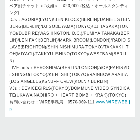
ペア割チケット＜2枚組＞ ¥20,000 (税込・オールスタンディ
ング)
DJs：AGORIA(LYON)/BEN KLOCK(BERLIN)/DANIEL STEIN
BERG(BERLIN)/DJ SODEYAMA(TOKYO)/DJ TASAKA(TOK
YO)/DUBFIRE(WASHINGTON, D.C.)/FUMIYA TANAKA(BER
LIN)/LEN FAKI(BERLIN)/MARK BROOM(LONDON)/RADIO S
LAVE(BRIGHTON)/SHIN NISHIMURA(TOKYO)/TAKAAKI IT
OH(MIYAGI)/TAKKYU ISHINO(TOKYO)/WESTBAM(BERLI
N)
LIVE acts：BEROSHIMA(BERLIN/LONDON)/dOP(PARIS)/D
r.SHINGO(TOKYO)/KEN ISHII(TOKYO)/RAINBOW ARABIA
(LOS ANGELES)/SNUFF CREW(KÖLN / BERLIN)
VJs：DEVICEGIRLS(TOKYO)/DOMMUNE VIDEO SYNDICA
TE(UKAWA NAOHIRO + HEART BOMB + KRAK)(TOKYO)
お問い合わせ：WIRE事務局 0570-069-111
www.WIREWEB.j
p