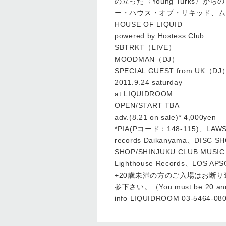
の立った〈Young Turks〉
ー・ハウス・オブ・リキッド、ム
HOUSE OF LIQUID
powered by Hostess Club
SBTRKT（LIVE）
MOODMAN（DJ）
SPECIAL GUEST from UK（DJ
2011.9.24 saturday
at LIQUIDROOM
OPEN/START TBA
adv.(8.21 on sale)* 4,000yen
*PIA(Pコード：148-115)、LAW
records Daikanyama、DISC S
SHOP/SHINJUKU CLUB MUSIC
Lighthouse Records、LOS 
+20歳未満の方のご入場はお断
参下さい。（You must be 20 and o
info LIQUIDROOM 03-5464-08