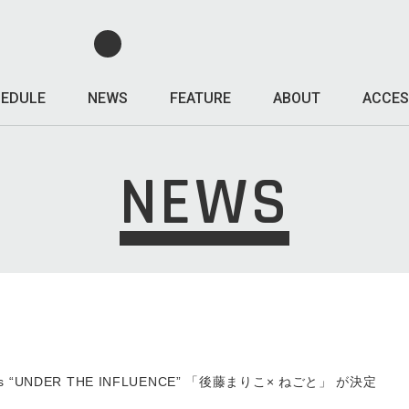
EDULE
NEWS
FEATURE
ABOUT
ACCES
NEWS
ents “UNDER THE INFLUENCE” 「後藤まりこ× ねごと」 が決定