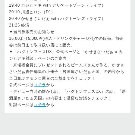
19:40 カジヒデキ with デリケートゾーン（ライブ）
20:10 川辺ヒロシ（DJ）
20:40 かせきさいだぁ with ハグトーンズ（ライブ）
21:25 終演
▼当日券販売のお知らせ
16:00より5,000円(税込・ドリンクチャージ別)での販売。前売
券は前日まで取り扱い店にて販売。
▼『ハグトンフェスDX』公式ページと「かせきさいだぁ x カ
ジヒデキ対談」ページのご案内
・来場者全員にプレゼントされるビームスさんが作る、かせき
さいだぁ責任編集の小冊子「居酒屋さいだぁ天国」の内容から
当日並ぶオモシロ屋台の全貌までをチェック！
公式ページは
コチラ
から
・デビュー当時の懐かし話、『ハグトンフェスDX』の話、「居
酒屋さいだぁ天国」の内容まで濃密な対談をチェック！
対談ページは
コチラ
から