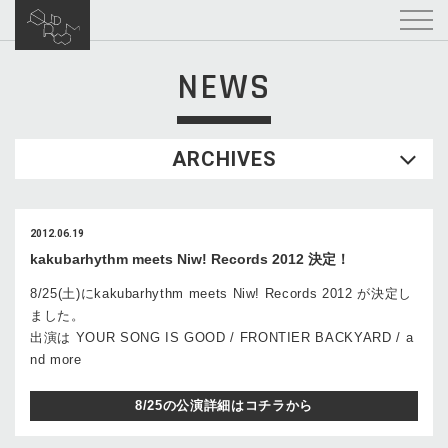
NEWS
ARCHIVES
2012.06.19
kakubarhythm meets Niw! Records 2012 決定！
8/25(土)にkakubarhythm meets Niw! Records 2012 が決定し
ました。
出演は YOUR SONG IS GOOD / FRONTIER BACKYARD / a
nd more
8/25の公演詳細はコチラから