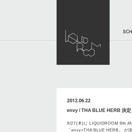
SCH
2012.06.22
envy / THA BLUE HERB 決
9/27(木)に LIQUIDROOM 8th A
「envy×THA BLUE HERB」