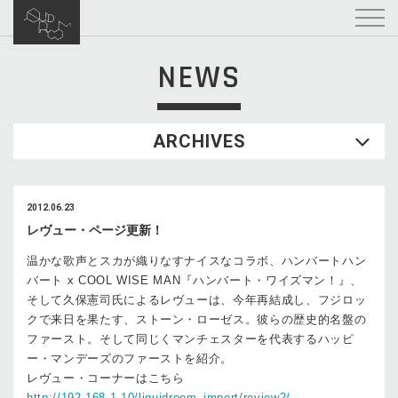
NEWS
ARCHIVES
2012.06.23
レヴュー・ページ更新！
温かな歌声とスカが織りなすナイスなコラボ、ハンバートハン
バート x COOL WISE MAN『ハンバート・ワイズマン！』、
そして久保憲司氏によるレヴューは、今年再結成し、フジロッ
クで来日を果たす、ストーン・ローゼス。彼らの歴史的名盤の
ファースト。そして同じくマンチェスターを代表するハッピ
ー・マンデーズのファーストを紹介。
レヴュー・コーナーはこちら
http://192.168.1.10/liquidroom_import/review2/