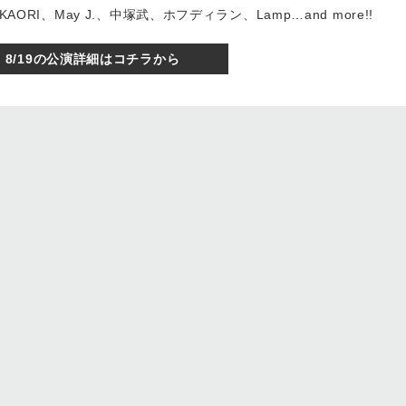
 KAORI、May J.、中塚武、ホフディラン、Lamp…and more!!
8/19の公演詳細はコチラから