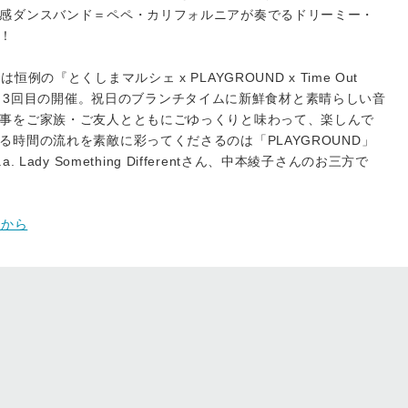
感ダンスバンド＝ペペ・カリフォルニアが奏でるドリーミー・
！
nerでは恒例の『とくしまマルシェ x PLAYGROUND x Time Out
6月に続き3回目の開催。祝日のブランチタイムに新鮮食材と素晴らしい音
事をご家族・ご友人とともにごゆっくりと味わって、楽しんで
時間の流れを素敵に彩ってくださるのは「PLAYGROUND」
. Lady Something Differentさん、中本綾子さんのお三方で
ラから