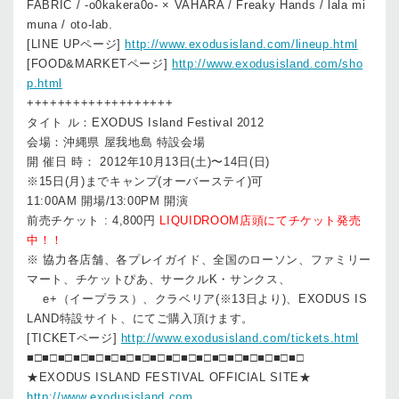
FABRIC / -o0kakera0o- × VAHARA / Freaky Hands / lala mi
muna / oto-lab.
[LINE UPページ]
http://www.exodusisland.com/lineup.html
[FOOD&MARKETページ]
http://www.exodusisland.com/sho
p.html
+++++++++++++++++++
タイト ル：EXODUS Island Festival 2012
会場：沖縄県 屋我地島 特設会場
開 催日 時： 2012年10月13日(土)〜14日(日)
※15日(月)までキャンプ(オーバーステイ)可
11:00AM 開場/13:00PM 開演
前売チケット : 4,800円
LIQUIDROOM店頭にてチケット発売
中！！
※ 協力各店舗、各プレイガイド、全国のローソン、ファミリー
マート、チケットぴあ、サークルK・サンクス、
e+（イープラス）、クラベリア(※13日より)、EXODUS IS
LAND特設サイト、にてご購入頂けます。
[TICKETページ]
http://www.exodusisland.com/tickets.html
■□■□■□■□■□■□■□■□■□■□■□■□■□■□■□■□■□■□
★EXODUS ISLAND FESTIVAL OFFICIAL SITE★
http://www.exodusisland.com