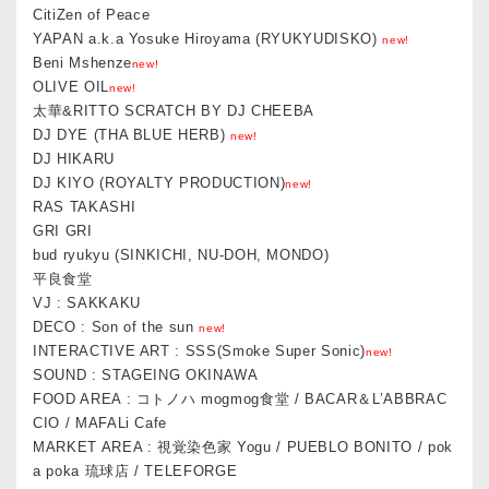
CitiZen of Peace
YAPAN a.k.a Yosuke Hiroyama (RYUKYUDISKO)
new!
Beni Mshenze
new!
OLIVE OIL
new!
太華&RITTO SCRATCH BY DJ CHEEBA
DJ DYE (THA BLUE HERB)
new!
DJ HIKARU
DJ KIYO (ROYALTY PRODUCTION)
new!
RAS TAKASHI
GRI GRI
bud ryukyu (SINKICHI, NU-DOH, MONDO)
平良食堂
VJ : SAKKAKU
DECO : Son of the sun
new!
INTERACTIVE ART : SSS(Smoke Super Sonic)
new!
SOUND : STAGEING OKINAWA
FOOD AREA : コトノハ mogmog食堂 / BACAR＆L’ABBRAC
CIO / MAFALi Cafe
MARKET AREA : 視覚染色家 Yogu / PUEBLO BONITO / pok
a poka 琉球店 / TELEFORGE