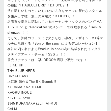
の旅団 “THABLUEHERB”『DJ DYE』！!
常に新しいものと古いものとの共存をテーマに新たなスタイル
を生み出す唯一無二の異端児『DJ KIYO』！!
名護市を拠点に活動しているオーセンティックスカバンド”MA
JESTICS” と “Redicalites”のメンバー で構成される『Beni M
shenze』！！
そして、沖縄のフェスには欠かせない存在、デザイン・VJ等マ
ルチに活躍する『Son of the sun』によるデコレーション！！
在沖のVj２名によるExodus Islandの為に結成されたインタラ
クティブアート・チーム『SSS 』！！
前売りチケットはLIQUIDROOM店頭で販売中です！
::LINE UP::
THA BLUE HERB
DRY&HEAVY
上江洌 清作＆The BK Sounds!!
KODAMA KAZUFUMI
KAORU INOUE
ZEZECO new!
1945 KURANAKA (ZETTAI-MU)
CALM