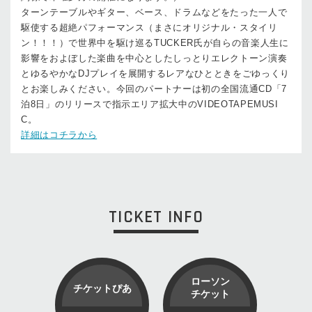
ターンテーブルやギター、ベース、ドラムなどをたった一人で
駆使する超絶パフォーマンス（まさにオリジナル・スタイリ
ン！！！）で世界中を駆け巡るTUCKER氏が自らの音楽人生に
影響をおよぼした楽曲を中心としたしっとりエレクトーン演奏
とゆるやかなDJプレイを展開するレアなひとときをごゆっくり
とお楽しみください。今回のパートナーは初の全国流通CD「7
泊8日」のリリースで指示エリア拡大中のVIDEOTAPEMUSI
C。
詳細はコチラから
TICKET INFO
ローソン
チケットぴあ
チケット