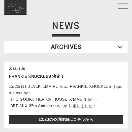
NEWS
ARCHIVES
2012.11.26
FRANKIE KNUCKLES 決定！
12/23(日) BLACK EMPIRE feat. FRANKIE KNUCKLES［ope
n-close set］
-THE GODFATHER OF HOUSE X’MAS NIGHT-
-DEF MIX 25th Anniversary- が 決定しました！
12/23の公演詳細はコチラから