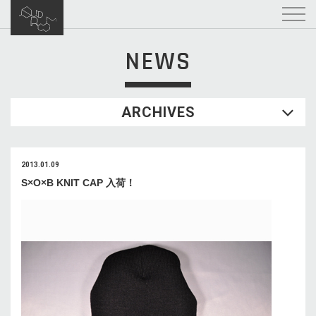
NEWS
ARCHIVES
2013.01.09
S×O×B KNIT CAP 入荷！