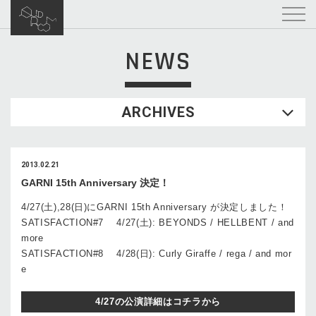
NEWS
ARCHIVES
2013.02.21
GARNI 15th Anniversary 決定！
4/27(土),28(日)にGARNI 15th Anniversary が決定しました！
SATISFACTION#7 4/27(土): BEYONDS / HELLBENT / and
more
SATISFACTION#8 4/28(日): Curly Giraffe / rega / and mor
e
4/27の公演詳細はコチラから