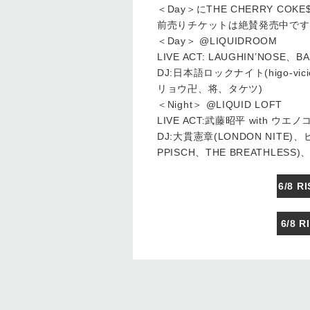
＜Day＞にTHE CHERRY CO
前売りチケットは絶賛発売中です
＜Day＞ @LIQUIDROOM
LIVE ACT: LAUGHIN’NOSE、
DJ:日本語ロックナイト(higo-v
リョウ卍、将、タケツ)
＜Night＞ @LIQUID LOFT
LIVE ACT:武藤昭平 with ウエ
DJ:大貫憲章(LONDON NITE)、ヒ
PPISCH、THE BREATHLESS)、
6/8 
6/8