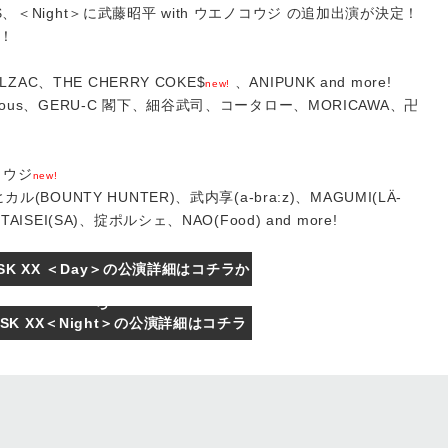
KE$、＜Night＞に武藤昭平 with ウエノコウジ の追加出演が決定！
！
BALZAC、THE CHERRY COKE$
、ANIPUNK and more!
new!
icious、GERU-C 閣下、細谷武司、コータロー、MORICAWA、卍
ノコウジ
new!
カル(BOUNTY HUNTER)、武内享(a-bra:z)、MAGUMI(LÄ-
TAISEI(SA)、掟ポルシェ、NAO(Food) and more!
RISK XX ＜Day＞の公演詳細はコチラか
ら
 RISK XX＜Night＞の公演詳細はコチラ
から