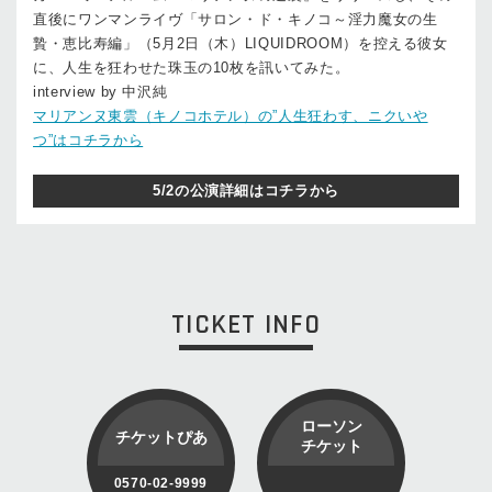
直後にワンマンライヴ「サロン・ド・キノコ～淫力魔女の生
贄・恵比寿編」（5月2日（木）LIQUIDROOM）を控える彼女
に、人生を狂わせた珠玉の10枚を訊いてみた。
interview by 中沢純
マリアンヌ東雲（キノコホテル）の”人生狂わす、ニクいや
つ”はコチラから
5/2の公演詳細はコチラから
TICKET INFO
ローソン
チケットぴあ
チケット
0570-02-9999