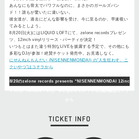
あんなにも骨太でパワフルなのに、まさかのガールズバン
ド！！誰もが驚いたに違いない。
彼女達が、過去にどんな影響を受け、今に至るのか、早速覗い
てみるとしよう。
8月20日(火)にはLIQUID LOFTにて、zelone recordsプレゼン
ツ、12inch vinylリリース・パーティが決定！
いつもとはまた違う特別なLIVEを披露する予定で、その他にも
多彩なDJが参加！絶賛チケット発売中。お見逃しなく。
にせんねんもんだい (NISENNENMONDAI) の”人生狂わす、ニ
クいやつ”はコチラから
8/20のzelone records presents “NISENNENMONDAI 12inc
h vinyl Release Party!”＠LIQUID LOFT の公演詳細はコチラ
から
TICKET INFO