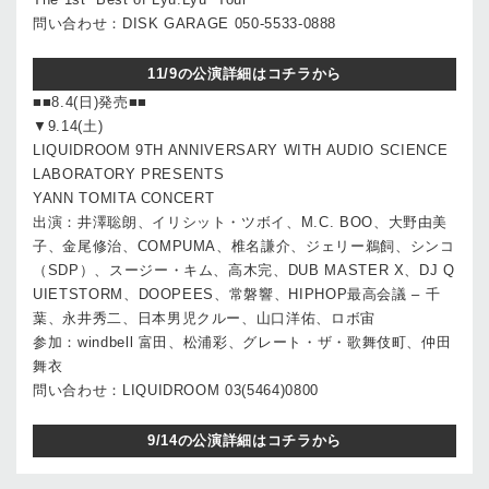
問い合わせ：DISK GARAGE 050-5533-0888
11/9の公演詳細はコチラから
■■8.4(日)発売■■
▼9.14(土)
LIQUIDROOM 9TH ANNIVERSARY WITH AUDIO SCIENCE
LABORATORY PRESENTS
YANN TOMITA CONCERT
出演：井澤聡朗、イリシット・ツボイ、M.C. BOO、大野由美
子、金尾修治、COMPUMA、椎名謙介、ジェリー鵜飼、シンコ
（SDP）、スージー・キム、高木完、DUB MASTER X、DJ Q
UIETSTORM、DOOPEES、常磐響、HIPHOP最高会議 – 千
葉、永井秀二、日本男児クルー、山口洋佑、ロボ宙
参加：windbell 富田、松浦彩、グレート・ザ・歌舞伎町、仲田
舞衣
問い合わせ：LIQUIDROOM 03(5464)0800
9/14の公演詳細はコチラから