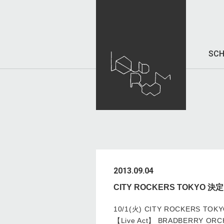
SCH
2013.09.04
CITY ROCKERS TOKYO 決
10/1(火) CITY ROCKERS 
【Live Act】 BRADBERRY ORC