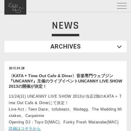
NEWS
ARCHIVES
2013.09.28
〈KATA + Time Out Cafe & Diner〉音楽専門ウェブジン
『UNCANNY』主催のライブイベントUNCANNY LIVE SHOW
2013の開催が決定！
11/24(日) UNCANNY LIVE SHOW 2013が当店2階のKATA + T
ime Out Cafe & Dinerにて決定！
Live Act：Teen Daze、tofubeats、Madegg、The Wedding Mi
stakes、Carpainter
Opening DJ：Toyo D(MAC)、Funky Fresh Watanabe(MAC)
詳細はコチラから