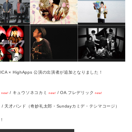
SICA × HighApps 公演の出演者が追加となりました！
i
/ キュウソネコカミ
/ OA.フレデリック
new!
new!
new!
/ 天才バンド（奇妙礼太郎・Sundayカミデ・テシマコージ）
!
！