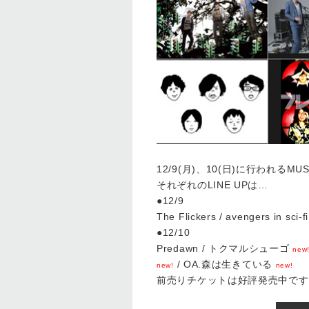
12/9(月)、10(日)に行われるMU
それぞれのLINE UPは…
●12/9
The Flickers / avengers in sci-f
●12/10
Predawn / トクマルシューゴ
new
/ OA.森は生きている
new!
new!
前売りチケットは好評発売中です