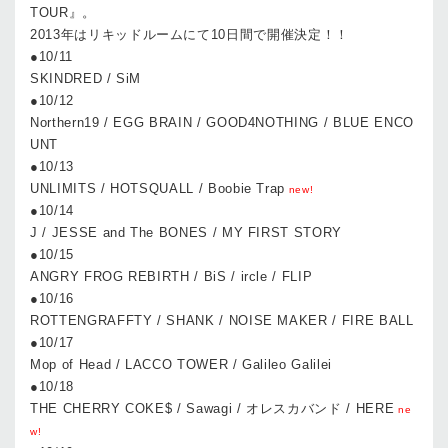
TOUR』。
2013年はリキッドルームにて10日間で開催決定！！
●10/11
SKINDRED / SiM
●10/12
Northern19 / EGG BRAIN / GOOD4NOTHING / BLUE ENCO
UNT
●10/13
UNLIMITS / HOTSQUALL / Boobie Trap
new!
●10/14
J / JESSE and The BONES / MY FIRST STORY
●10/15
ANGRY FROG REBIRTH / BiS / ircle / FLIP
●10/16
ROTTENGRAFFTY / SHANK / NOISE MAKER / FIRE BALL
●10/17
Mop of Head / LACCO TOWER / Galileo Galilei
●10/18
THE CHERRY COKE$ / Sawagi / オレスカバンド / HERE
ne
w!