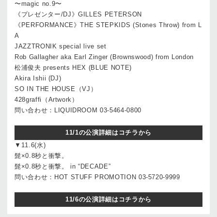
〜magic no.9〜
《プレゼンター/DJ》GILLES PETERSON
《PERFORMANCE》THE STEPKIDS (Stones Throw) from L
A
JAZZTRONIK special live set
Rob Gallagher aka Earl Zinger (Brownswood) from London
松浦俊夫 presents HEX (BLUE NOTE)
Akira Ishii (DJ)
SO IN THE HOUSE（VJ）
428graffi（Artwork）
問い合わせ：LIQUIDROOM 03-5464-0800
11/1の公演詳細はコチラから
▼11.6(水)
髭×0.8秒と衝撃。
髭×0.8秒と衝撃。 in “DECADE”
問い合わせ：HOT STUFF PROMOTION 03-5720-9999
11/6の公演詳細はコチラから