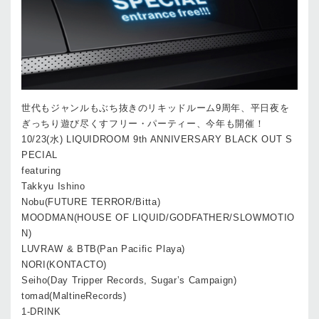
世代もジャンルもぶち抜きのリキッドルーム9周年、平日夜を
ぎっちり遊び尽くすフリー・パーティー、今年も開催！
10/23(水) LIQUIDROOM 9th ANNIVERSARY BLACK OUT S
PECIAL
featuring
Takkyu Ishino
Nobu(FUTURE TERROR/Bitta)
MOODMAN(HOUSE OF LIQUID/GODFATHER/SLOWMOTIO
N)
LUVRAW & BTB(Pan Pacific Playa)
NORI(KONTACTO)
Seiho(Day Tripper Records, Sugar’s Campaign)
tomad(MaltineRecords)
1-DRINK