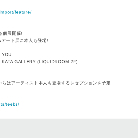
import/feature/
る個展開催!
れるアート展に本人も登場!
E YOU –
u) @ KATA GALLERY (LIQUIDROOM 2F)
30 *20:00からはアーティスト本人も登場するレセプションを予定
nts/teebs/