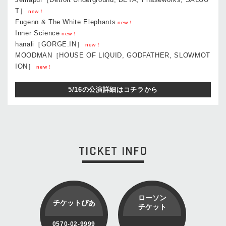
T］
new！
Fugenn & The White Elephants
new！
Inner Science
new！
hanali［GORGE.IN］
new！
MOODMAN［HOUSE OF LIQUID, GODFATHER, SLOWMOT
ION］
new！
5/16の公演詳細はコチラから
TICKET INFO
ローソン
チケットぴあ
チケット
0570-02-9999