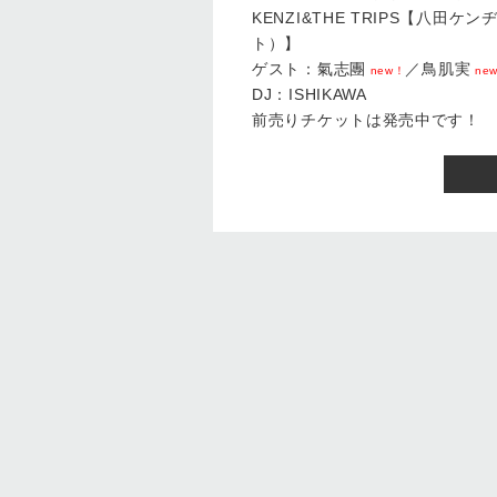
KENZI&THE TRIPS【八田
ト）】
ゲスト：氣志團
／鳥肌実
new！
ne
DJ：ISHIKAWA
前売りチケットは発売中です！