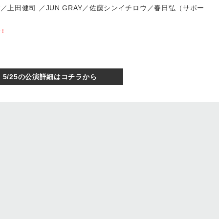
ケンヂ／上田健司 ／JUN GRAY／佐藤シンイチロウ／春日弘（サポー
w！
5/25の公演詳細はコチラから