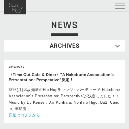
NEWS
ARCHIVES
2014.05.12
〈Time Out Cafe & Diner〉”A Hakobune Association’s
Presentation: Perspective”決定！
6/16(月)温故知新のHip Hopラウンジ・パーティー”A Hakobune
Association’s Presentation: Perspective”が決定しました！！
Music by DJ Kensei, Dai Kurihara, Norihiro Higo, Ba2, Cand
le, 田我流
詳細はコチラから