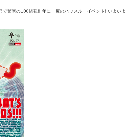
で驚異の100組強!! 年に一度のハッスル・イベント! いよいよ