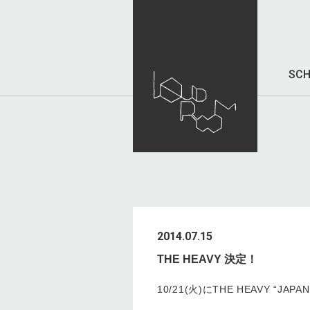
SCH
2014.07.15
THE HEAVY 決定！
10/21(火)にTHE HEAVY “JA