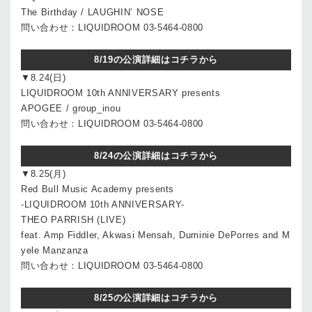
The Birthday / LAUGHIN’ NOSE
問い合わせ：LIQUIDROOM 03-5464-0800
8/19の公演詳細はコチラから
▼8.24(日)
LIQUIDROOM 10th ANNIVERSARY presents
APOGEE / group_inou
問い合わせ：LIQUIDROOM 03-5464-0800
8/24の公演詳細はコチラから
▼8.25(月)
Red Bull Music Academy presents
-LIQUIDROOM 10th ANNIVERSARY-
THEO PARRISH (LIVE)
feat. Amp Fiddler, Akwasi Mensah, Duminie DePorres and M
yele Manzanza
問い合わせ：LIQUIDROOM 03-5464-0800
8/25の公演詳細はコチラから